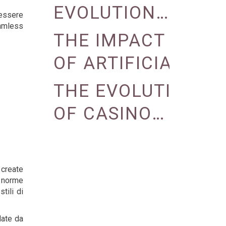
DEALER
EVOLUTION
tessere
CASINOS
eamless
OF CASINO
THE IMPACT
GAMING:
OF ARTIFICIAL
FROM
INTELLIGENCE
THE EVOLUTION
TRADITIONAL
ON CASINO
OF CASINO
TO DIGITAL
OPERATIONS
ENTERTAINMENT:
FROM
 create
TRADITIONAL TO
n norme
tili di
DIGITAL
late da