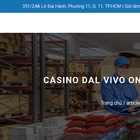
351/24A Lê Đại Hành, Phường 11, Q. 11, TP.HCM |
Giờ làm
CASINO DAL VIVO O
Trang chủ
/
article