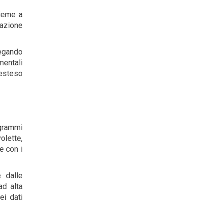
sieme a
cazione
iegando
mentali
 esteso
ogrammi
olette,
e con i
e dalle
ad alta
ei dati