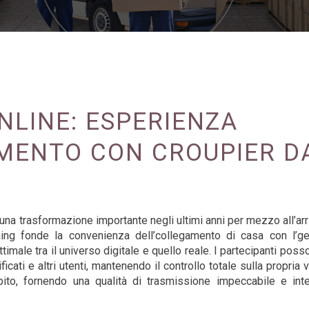
NLINE: ESPERIENZA
IMENTO CON CROUPIER D
 una trasformazione importante negli ultimi anni per mezzo all’arr
ing fonde la convenienza dell’collegamento di casa con l’ge
imale tra il universo digitale e quello reale. I partecipanti poss
icati e altri utenti, mantenendo il controllo totale sulla propria 
ito, fornendo una qualità di trasmissione impeccabile e int