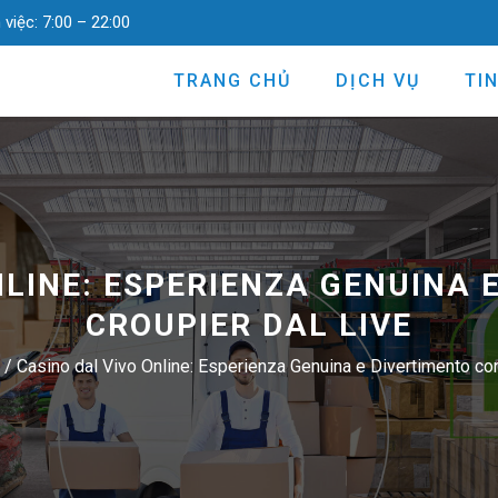
 việc:
7:00 – 22:00
TRANG CHỦ
DỊCH VỤ
TI
NLINE: ESPERIENZA GENUINA 
CROUPIER DAL LIVE
/
Casino dal Vivo Online: Esperienza Genuina e Divertimento con