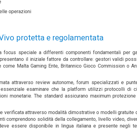
e
elle operazioni
Vivo protetta e regolamentata
 focus speciale a differenti componenti fondamentali per ga
presentano il iniziale fattore da controllare: gestori validi pos
ute come Malta Gaming Ente, Britannico Gioco Commission o Ant
mata attraverso review autonome, forum specializzati e punt
. È essenziale esaminare che la platform utilizzi protocolli di ci
azioni monetarie. The standard assicurano maximum protezione 
re verificata attraverso modalità dimostrative o modelli gratuite
nti comprendono solidità della collegamento, livello video, diver
 deve essere disponibile in lingua italiana e presente negli t