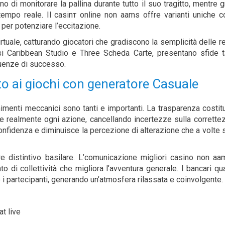
o di monitorare la pallina durante tutto il suo tragitto, mentre g
tempo reale. Il casinт online non aams offre varianti uniche 
 per potenziare l’eccitazione.
irtuale, catturando giocatori che gradiscono la semplicità delle r
esi Caribbean Studio e Three Scheda Carte, presentano sfide t
quenze di successo.
to ai giochi con generatore Casuale
nimenti meccanici sono tanti e importanti. La trasparenza costitu
re realmente ogni azione, cancellando incertezze sulla corrette
onfidenza e diminuisce la percezione di alterazione che a volte 
re distintivo basilare. L’comunicazione migliori casino non a
o di collettività che migliora l’avventura generale. I bancari qual
 i partecipanti, generando un’atmosfera rilassata e coinvolgente.
t live