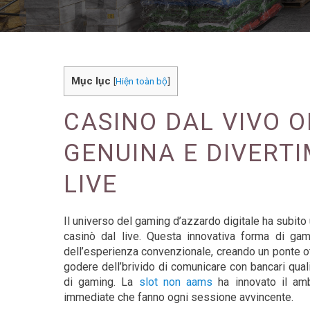
Mục lục
[
Hiện toàn bộ
]
CASINO DAL VIVO O
GENUINA E DIVERT
LIVE
Il universo del gaming d’azzardo digitale ha subito
casinò dal live. Questa innovativa forma di gam
dell’esperienza convenzionale, creando un ponte ott
godere dell’brivido di comunicare con bancari qualif
di gaming. La
slot non aams
ha innovato il amb
immediate che fanno ogni sessione avvincente.