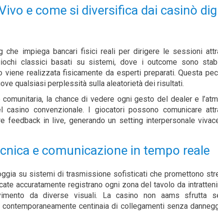
ivo e come si diversifica dai casinò digi
g che impiega bancari fisici reali per dirigere le sessioni att
 giochi classici basati su sistemi, dove i outcome sono stabi
 viene realizzata fisicamente da esperti preparati. Questa pecu
 qualsiasi perplessità sulla aleatorietà dei risultati.
e comunitaria, la chance di vedere ogni gesto del dealer e l’at
el casino convenzionale. I giocatori possono comunicare att
ire feedback in live, generando un setting interpersonale vivac
 tecnica e comunicazione in tempo reale
poggia su sistemi di trasmissione sofisticati che promettono st
ocate accuratamente registrano ogni zona del tavolo da intratten
vimento da diverse visuali. La casino non aams sfrutta ser
re contemporaneamente centinaia di collegamenti senza dannegg