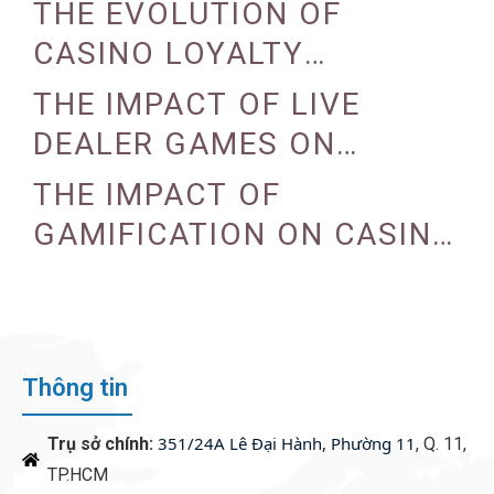
THE EVOLUTION OF
CASINO LOYALTY
PROGRAMS
THE IMPACT OF LIVE
DEALER GAMES ON
CASINO EXPERIENCE
THE IMPACT OF
GAMIFICATION ON CASINO
ENGAGEMENT
Thông tin
351/24A Lê Đại Hành, Phường 11
Trụ sở chính:
, Q. 11,
TP.HCM