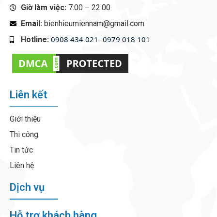
Giờ làm việc:
7:00 – 22:00
Email:
bienhieumiennam@gmail.com
0908 434 021- 0979 018 101
Hotline:
‭
Liên kết
Giới thiệu
Thi công
Tin tức
Liên hệ
Dịch vụ
Hỗ trợ khách hàng