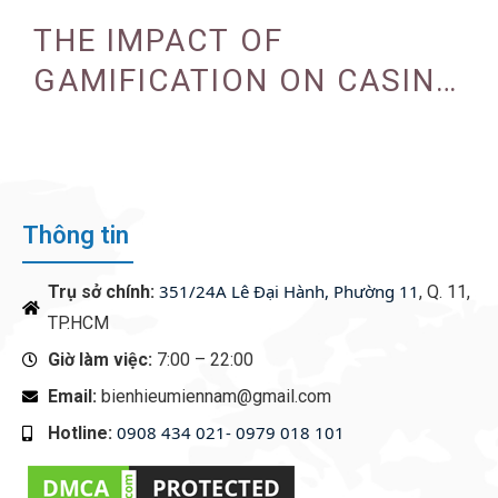
CASINO EXPERIENCE
THE IMPACT OF
GAMIFICATION ON CASINO
ENGAGEMENT
Thông tin
351/24A Lê Đại Hành, Phường 11
Trụ sở chính:
, Q. 11,
TP.HCM
Giờ làm việc:
7:00 – 22:00
Email:
bienhieumiennam@gmail.com
0908 434 021- 0979 018 101
Hotline:
‭