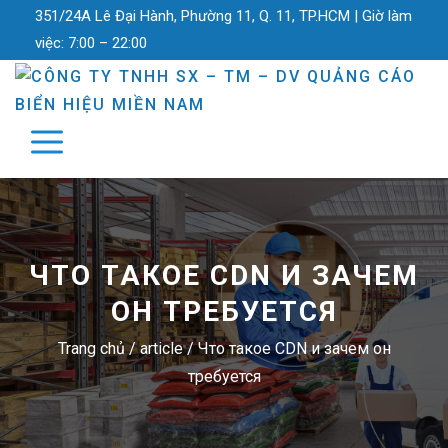
351/24A Lê Đại Hành, Phường 11, Q. 11, TP.HCM |
Giờ làm
việc:
7:00 – 22:00
ЧТО ТАКОЕ CDN И ЗАЧЕМ
ОН ТРЕБУЕТСЯ
Trang chủ
/
article
/
Что такое CDN и зачем он
требуется