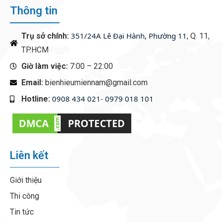
Thông tin
351/24A Lê Đại Hành, Phường 11
Trụ sở chính:
, Q. 11,
TP.HCM
Giờ làm việc:
7:00 – 22:00
Email:
bienhieumiennam@gmail.com
0908 434 021- 0979 018 101
Hotline:
‭
Liên kết
Giới thiệu
Thi công
Tin tức