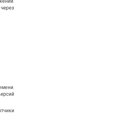
жений.
через
емени.
ерсий
отчики