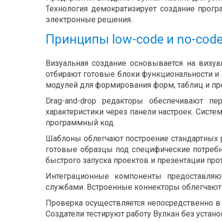
Технология демократизирует создание прогр
электронные решения.
Принципы low-code и no-cod
Визуальная создание основывается на визуа
отбирают готовые блоки функциональности и
модулей для формирования форм, таблиц и про
Drag-and-drop редакторы обеспечивают пе
характеристики через панели настроек. Сист
программный код.
Шаблоны облегчают построение стандартных 
готовые образцы под специфические потребн
быстрого запуска проектов и презентации про
Интеграционные компоненты предоставляю
службами. Встроенные коннекторы облегчаю
Проверка осуществляется непосредственно в
Создатели тестируют работу Вулкан без устано