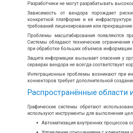
Разработчики не могут разрабатывать высок
Зависимость от вендора порождает риски
конкретной платформе и её инфраструктуре
требований лицензирования или прекращение
Проблемы масштабирования появляются при
Системы обладают технические ограничения 
при обработке больших объёмов информации.
Защита информации вызывает опасения у орг
серверах вендора не всегда соответствует к
Интеграционные проблемы возникают при инт
коннекторов требует дополнительной создания
Распространённые области и
Графические системы обретают использовани
используют инструменты для выполнения цел
Автоматизация внутренних процессов о
Управление отношениями с клиентами ч