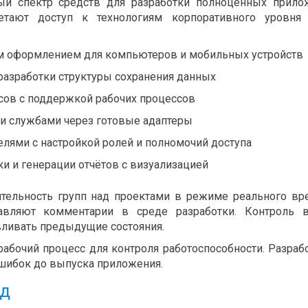
й спектр средств для разработки полноценных прило
етают доступ к технологиям корпоративного уровня 
м оформлением для компьютеров и мобильных устройств
разработки структуры сохранения данных
сов с поддержкой рабочих процессов
и службами через готовые адаптеры
лями с настройкой ролей и полномочий доступа
и и генерации отчётов с визуализацией
ельность групп над проектами в режиме реального вр
вляют комментарии в среде разработки. Контроль в
вливать предыдущие состояния.
абочий процесс для контроля работоспособности. Разраб
шибок до выпуска приложения.
нд