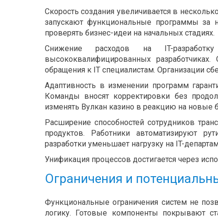
Скорость создания увеличивается в нескольк
запускают функциональные программы за н
проверять бизнес-идеи на начальных стадиях.
Снижение расходов на IT-разработк
высококвалифицированных разработчиках.
обращения к IT специалистам. Организации сб
Адаптивность в изменении программ гаран
Команды вносят корректировки без продол
изменять Вулкан казино в реакцию на новые б
Расширение способностей сотрудников тран
продуктов. Работники автоматизируют ру
разработки уменьшает нагрузку на IT-департам
Унификация процессов достигается через исп
Ограничения и потенциальн
Функциональные ограничения систем не поз
логику. Готовые компоненты покрывают ста