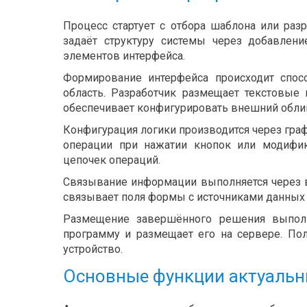
Процесс стартует с отбора шаблона или раз
задаёт структуру системы через добавлен
элементов интерфейса.
Формирование интерфейса происходит спос
область. Разработчик размещает текстовые
обеспечивает конфигурировать внешний облик
Конфигурация логики производится через гра
операции при нажатии кнопок или модифи
цепочек операций.
Связывание информации выполняется через в
связывает поля формы с источниками данных 
Размещение завершённого решения выполн
программу и размещает его на сервере. Пол
устройство.
Основные функции актуальн