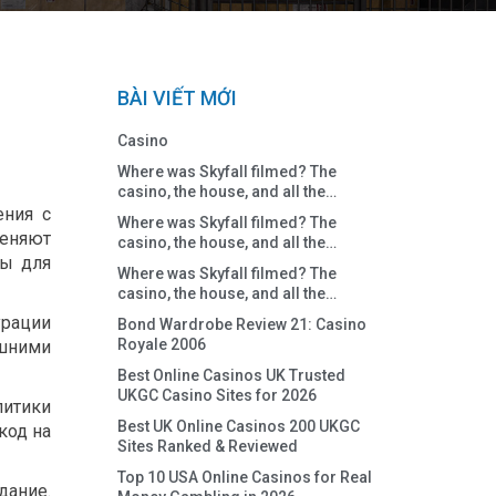
BÀI VIẾT MỚI
Casino
Я
Where was Skyfall filmed? The
casino, the house, and all the
locations
ения с
Where was Skyfall filmed? The
меняют
casino, the house, and all the
цы для
locations
Where was Skyfall filmed? The
casino, the house, and all the
locations
урации
Bond Wardrobe Review 21: Casino
Royale 2006
шними
Best Online Casinos UK Trusted
UKGC Casino Sites for 2026
литики
Best UK Online Casinos 200 UKGC
код на
Sites Ranked & Reviewed
Top 10 USA Online Casinos for Real
дание.