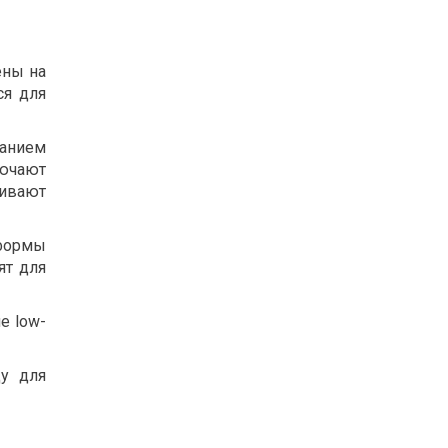
ены на
ся для
ванием
лючают
чивают
тформы
ят для
е low-
ду для