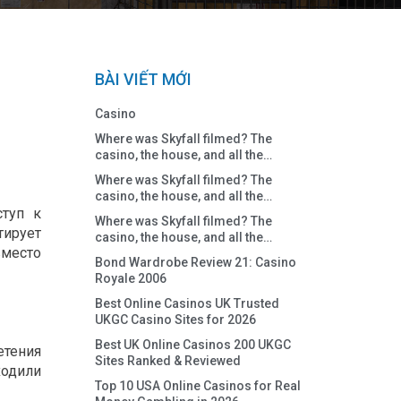
BÀI VIẾT MỚI
Casino
Where was Skyfall filmed? The
casino, the house, and all the
locations
Where was Skyfall filmed? The
casino, the house, and all the
locations
ступ к
Where was Skyfall filmed? The
тирует
casino, the house, and all the
место
locations
Bond Wardrobe Review 21: Casino
Royale 2006
Best Online Casinos UK Trusted
UKGC Casino Sites for 2026
Best UK Online Casinos 200 UKGC
тения
Sites Ranked & Reviewed
ходили
Top 10 USA Online Casinos for Real