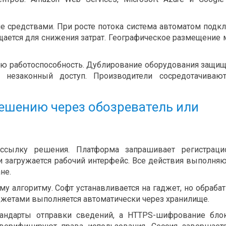
е средствами. При росте потока система автоматом подк
щается для снижения затрат. Географическое размещение
ую работоспособность. Дублирование оборудования защищ
незаконный доступ. Производители сосредотачивают
решению через обозреватель или
ссылку решения. Платформа запрашивает регистраци
 загружается рабочий интерфейс. Все действия выполняю
не.
 алгоритму. Софт устанавливается на гаджет, но обраба
аджетами выполняется автоматически через хранилище.
андарты отправки сведений, а HTTPS-шифрование бло