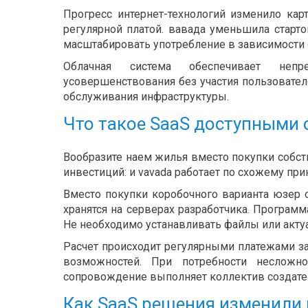
Прогресс интернет-технологий изменило кар
регулярной платой. вавада уменьшила старт
масштабировать употребление в зависимости 
Облачная система обеспечивает непр
усовершенствования без участия пользовате
обслуживания инфраструктуры.
Что такое SaaS доступными
Вообразите наем жилья вместо покупки собст
инвестиций: и vavada работает по схожему пр
Вместо покупки коробочного варианта юзер о
хранятся на серверах разработчика. Программ
Не необходимо устанавливать файлы или акту
Расчет происходит регулярными платежами за
возможностей. При потребности несложно
сопровождение выполняет коллектив создате
Как SaaS решения изменили 