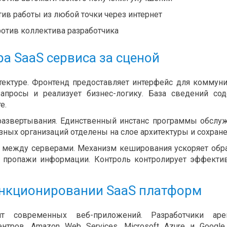
тив работы из любой точки через интернет
ротив коллектива разработчика
а SaaS сервиса за сценой
итектуре. Фронтенд предоставляет интерфейс для коммун
запросы и реализует бизнес-логику. База сведений со
е.
развертывания. Единственный инстанс программы обслу
ных организаций отделены на слое архитектуры и сохране
 между серверами. Механизм кеширования ускоряет обр
т пропажи информации. Контроль контролирует эффекти
ункционировании SaaS платформ
нт современных веб-приложений. Разработчики аре
тров. Amazon Web Services, Microsoft Azure и Google