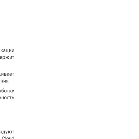
икации
держит
живает
ния.
аботку
вность
ндуют
 Cloud