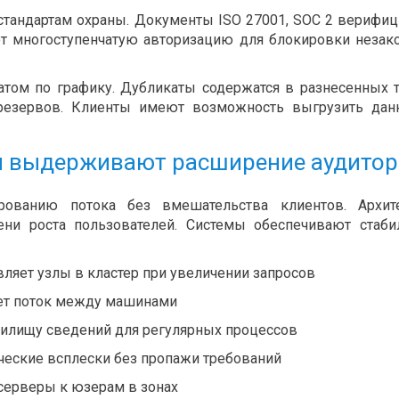
 стандартам охраны. Документы ISO 27001, SOC 2 верифи
т многоступенчатую авторизацию для блокировки незак
атом по графику. Дубликаты содержатся в разнесенных т
 резервов. Клиенты имеют возможность выгрузить да
ы выдерживают расширение аудито
ованию потока без вмешательства клиентов. Архите
ени роста пользователей. Системы обеспечивают стаб
ляет узлы в кластер при увеличении запросов
яет поток между машинами
илищу сведений для регулярных процессов
еские всплески без пропажи требований
серверы к юзерам в зонах