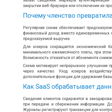
захват сведений. Маркеры аутентификации 
закрытии веб-браузера или отключении из пр
Почему членство превратил
Регулярная схема обеспечивает предсказуем
финансовый доход вместо единовременных пр
предсказуемой выручке.
Для юзеров сокращается экономический ба
минимального ежемесячного платы, при этом 
Возможность отказаться от абонемента снижа
Схема мотивирует непрерывное улучшение пр
через качество. Уход юзеров воздейств
дополнительные функции для удержания базы
Как SaaS обрабатывает данн
Сведения клиентов содержится в закодирова
при передаче и сбережении информации. До
Журналы регистрируют транзакции для контро