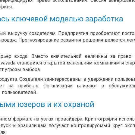
верифицируют права использования. Сессия завершает
офиля.
ась ключевой моделью заработка
ый выручку создателям. Предприятия приобретают пост
одаж. Прогнозирование развития решения делается лег
рьер входа. Вместо значительной величины за право
vavada становится открытой маленьким компаниям и стар
ет угрозы выбора.
одукта. Создатели заинтересованы в удержании пользов
ует на прибыль. Организации вливают в обслужива
 пользователей.
ыми юзеров и их охраной
нном формате на узлах провайдера. Криптография исполь
пуск к хранилищам получает контролируемый круг эксп
ля.