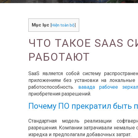
Mục lục
[
Hiện toàn bộ
]
ЧТО ТАКОЕ SAAS 
РАБОТАЮТ
SaaS является собой систему распростран
приложениям без установки на локальные у
работоспособность.
вавада рабочее зерка
приобретения разрешений.
Почему ПО прекратил быть п
Стандартная модель реализации софтверн
разрешения. Компании затрачивали немалые 
изредка и предполагали добавочных затрат.