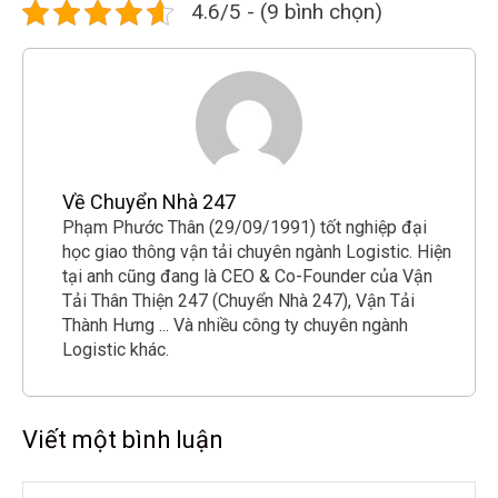
4.6/5 - (9 bình chọn)
Về Chuyển Nhà 247
Phạm Phước Thân (29/09/1991) tốt nghiệp đại
học giao thông vận tải chuyên ngành Logistic. Hiện
tại anh cũng đang là CEO & Co-Founder của Vận
Tải Thân Thiện 247 (Chuyển Nhà 247), Vận Tải
Thành Hưng ... Và nhiều công ty chuyên ngành
Logistic khác.
Viết một bình luận