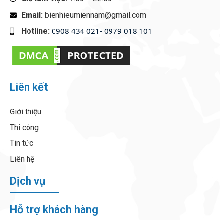
Email:
bienhieumiennam@gmail.com
0908 434 021- 0979 018 101
Hotline:
‭
Liên kết
Giới thiệu
Thi công
Tin tức
Liên hệ
Dịch vụ
Hỗ trợ khách hàng