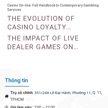
Casino On-line: Full Handbook to Contemporary Gambling
Services
THE EVOLUTION OF
CASINO LOYALTY
PROGRAMS
THE IMPACT OF LIVE
DEALER GAMES ON
CASINO EXPERIENCE
Thông tin
351/24A Lê Đại Hành, Phường 11
Trụ sở chính:
, Q. 11,
TP.HCM
Giờ làm việc:
7:00 – 22:00