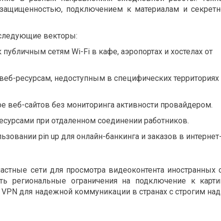
 защищенностью, подключением к материалам и секрет
 следующие векторы:
убличным сетям Wi-Fi в кафе, аэропортах и хостелах от
веб-ресурсам, недоступным в специфических территориях 
е веб-сайтов без мониторинга активности провайдером.
есурсами при отдаленном соединении работников.
зовании pin up для онлайн-банкинга и заказов в интернет
стные сети для просмотра видеоконтента иностранных 
ать региональные ограничения на подключение к карт
 VPN для надежной коммуникации в странах с строгим на