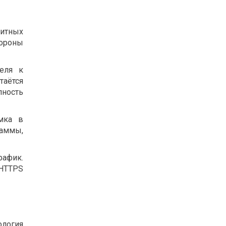
итных
тороны
еля к
таётся
пность
мка в
раммы,
рафик.
 HTTPS
ология