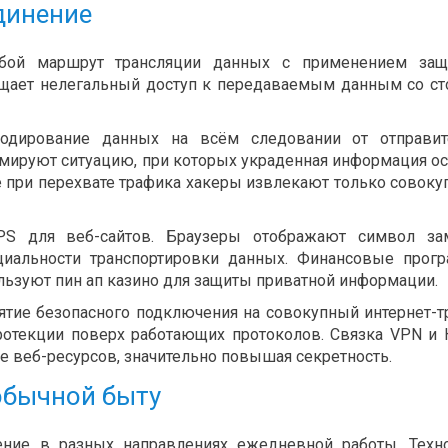
динение
обой маршрут трансляции данных с применением защ
ащает нелегальный доступ к передаваемым данным со с
кодирование данных на всём следовании от отправит
ируют ситуацию, при которых украденная информация ос
 при перехвате трафика хакеры извлекают только совоку
PS для веб-сайтов. Браузеры отображают символ за
циальности транспортировки данных. Финансовые прог
ьзуют пин ап казино для защиты приватной информации.
тие безопасного подключения на совокупный интернет-т
ротекции поверх работающих протоколов. Связка VPN и
е веб-ресурсов, значительно повышая секретность.
обычной быту
ние в разных направлениях ежедневной работы. Техн