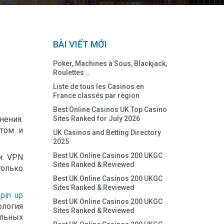
BÀI VIẾT MỚI
Poker, Machines à Sous, Blackjack,
Roulettes ..
Liste de tous les Casinos en
France classés par région
Best Online Casinos UK Top Casino
Sites Ranked for July 2026
нения.
атом и
UK Casinos and Betting Directory
2025
Best UK Online Casinos 200 UKGC
и. VPN
Sites Ranked & Reviewed
только
Best UK Online Casinos 200 UKGC
Sites Ranked & Reviewed
и
pin up
Best UK Online Casinos 200 UKGC
ология
Sites Ranked & Reviewed
альных