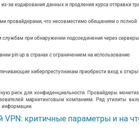
из-за кодирования данных и продления курса отправки тр
ми провайдерами, что несовместимо обещаниям о полной
м службам при обнаружении подсоединения через серверы
нии pin up в странах с ограничением на использование
спечивающие киберпреступникам приобрести вход к откр
ную риск для конфиденциальности. Провайдеры монети
ьзователей маркетинговым компаниям. Ряд утилиты вк
й информации.
 VPN: критичные параметры и на чт