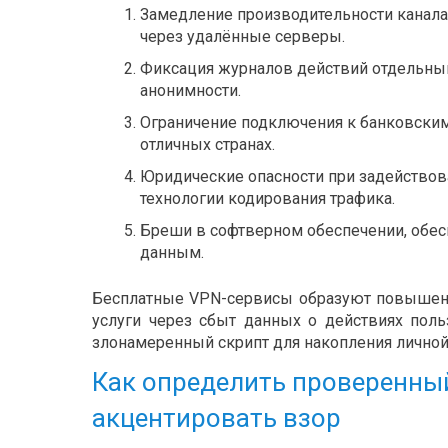
Замедление производительности канала 
через удалённые серверы.
Фиксация журналов действий отдельны
анонимности.
Ограничение подключения к банковски
отличных странах.
Юридические опасности при задействова
технологии кодирования трафика.
Бреши в софтверном обеспечении, обе
данным.
Бесплатные VPN-сервисы образуют повышен
услуги через сбыт данных о действиях пол
злонамеренный скрипт для накопления лично
Как определить проверенный
акцентировать взор