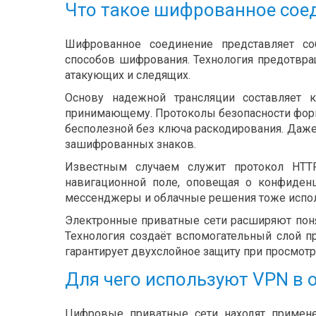
Что такое шифрованное сое
Шифрованное соединение представляет с
способов шифрования. Технология предотвр
атакующих и следящих.
Основу надежной трансляции составляет 
принимающему. Протоколы безопасности форм
бесполезной без ключа раскодирования. Даже
зашифрованных знаков.
Известным случаем служит протокол HTT
навигационной поле, оповещая о конфиден
мессенджеры и облачные решения тоже испол
Электронные приватные сети расширяют поня
Технология создаёт вспомогательный слой п
гарантирует двухслойное защиту при просмотр
Для чего используют VPN в 
Цифровые приватные сети находят примене