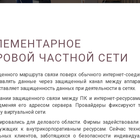
ЭЛЕМЕНТАРНОЕ
РОВОЙ ЧАСТНОЙ СЕТИ
щенного маршрута связи поверх обычного интернет-соеди
правлять данные через защищенный канал между аппар
тавляет защищенность данных при деятельности в сетях.
вании защищенного связи между ПК и интернет-ресурсам
подменяя его адресом сервера. Провайдеры фиксируют 
 виртуальной сети.
тировались для делового области. Фирмы задействовал
ужащих к внутрикорпоративным ресурсам. Сейчас техн
ьных клиентов, заботящихся о безопасности индивиду