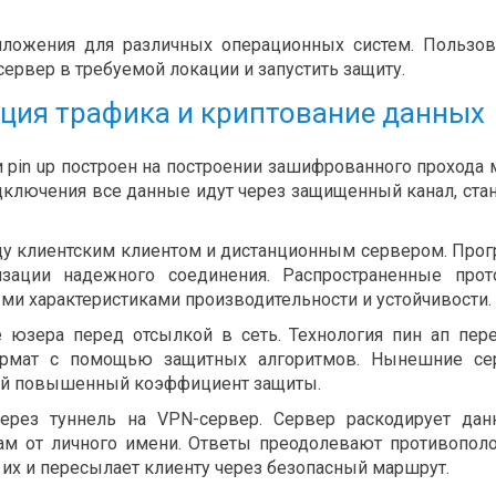
ложения для различных операционных систем. Пользо
сервер в требуемой локации и запустить защиту.
яция трафика и криптование данных
 pin up построен на построении зашифрованного прохода
дключения все данные идут через защищенный канал, ста
жду клиентским клиентом и дистанционным сервером. Про
изации надежного соединения. Распространенные про
ыми характеристиками производительности и устойчивости.
 юзера перед отсылкой в сеть. Технология пин ап пер
рмат с помощью защитных алгоритмов. Нынешние се
щий повышенный коэффициент защиты.
ерез туннель на VPN-сервер. Сервер раскодирует да
ам от личного имени. Ответы преодолевают противопо
 их и пересылает клиенту через безопасный маршрут.