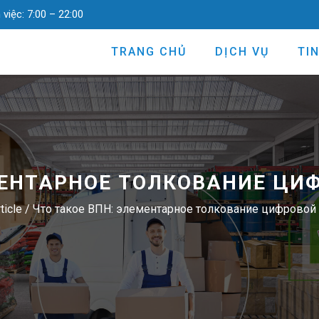
 việc:
7:00 – 22:00
TRANG CHỦ
DỊCH VỤ
TI
МЕНТАРНОЕ ТОЛКОВАНИЕ ЦИ
ticle
/
Что такое ВПН: элементарное толкование цифровой 