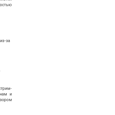
ностью
из-за
-
стрим-
инам и
дзором