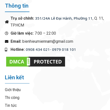
Thông tin
351/24A Lê Đại Hành, Phường 11
Trụ sở chính:
, Q. 11,
TP.HCM
Giờ làm việc:
7:00 – 22:00
Email:
bienhieumiennam@gmail.com
0908 434 021- 0979 018 101
Hotline:
‭
Liên kết
Giới thiệu
Thi công
Tin tức