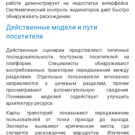
работе демонстрирует на недостатки интерфейса.
Систематический контроль индикаторов даёт быстро
обнаруживать расхождения.
Действенные модели и пути
посетителя
Действенные сценарии представляют типичные
последовательности поступков посетителей на
платформе. Специалисты обнаруживают
востребованные траектории передвижения между
разделами. Отдельные пользователи мгновенно
направляются к целевым разделам, прочие
просматривают вспомогательную сведения.
Понимание моделей содействует улучшить
архитектуру ресурса.
Карты траекторий показывают передвижение
пользователей от точки прихода до выхода.
Эксперты выявляют критические места, где
случается расхождение маршрутов. Изучение