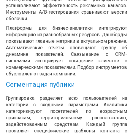
устанавливают эффективность рекламных каналов.
Инструменты A/B-тестирования сравнивают версии
оболочки.
Платформы для бизнес-аналитики интегрируют
информацию из разнообразных ресурсов. Дашборды
показывают главные метрики в актуальном режиме.
Автоматические отчёты оповещают группу об
динамике показателей. Связывание с CRM-
системами ассоциирует поведение клиентов с
коммерческими показателями. Подбор инструментов
обусловлен от задач компании.
Сегментация публики
Группировка разделяет всю пользователей на
категории с сходными параметрами. Аналитики
категоризируют посетителей по возрастным
признакам, территориальному расположению,
задействованным средствам. Каждый группа
проявляет специфические шаблоны контакта с