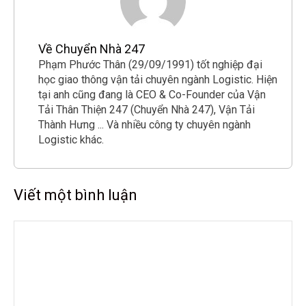
Về Chuyển Nhà 247
Phạm Phước Thân (29/09/1991) tốt nghiệp đại
học giao thông vận tải chuyên ngành Logistic. Hiện
tại anh cũng đang là CEO & Co-Founder của Vận
Tải Thân Thiện 247 (Chuyển Nhà 247), Vận Tải
Thành Hưng ... Và nhiều công ty chuyên ngành
Logistic khác.
Viết một bình luận