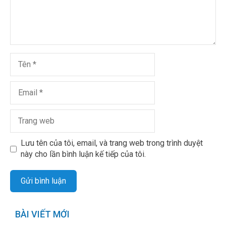
Lưu tên của tôi, email, và trang web trong trình duyệt
này cho lần bình luận kế tiếp của tôi.
BÀI VIẾT MỚI