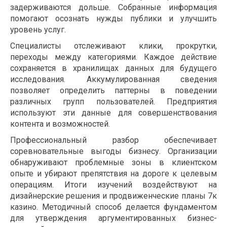
задерживаются дольше. Собранные информация
помогают осознать нужды публики и улучшить
уровень услуг.
Специалисты отслеживают клики, прокрутки,
переходы между категориями. Каждое действие
сохраняется в хранилищах данных для будущего
исследования. Аккумулированная сведения
позволяет определить паттерны в поведении
различных групп пользователей. Предприятия
используют эти данные для совершенствования
контента и возможностей.
Профессиональный разбор обеспечивает
соревновательные выгоды бизнесу. Организации
обнаруживают проблемные зоны в клиентском
опыте и убирают препятствия на дороге к целевым
операциям. Итоги изучений воздействуют на
дизайнерские решения и продвиженческие планы 7к
казино. Методичный способ делается фундаментом
для утверждения аргументированных бизнес-