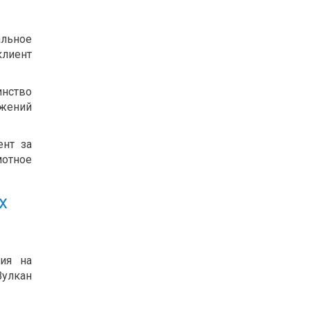
альное
клиент
нство
жений
ент за
мотное
х
ния на
улкан