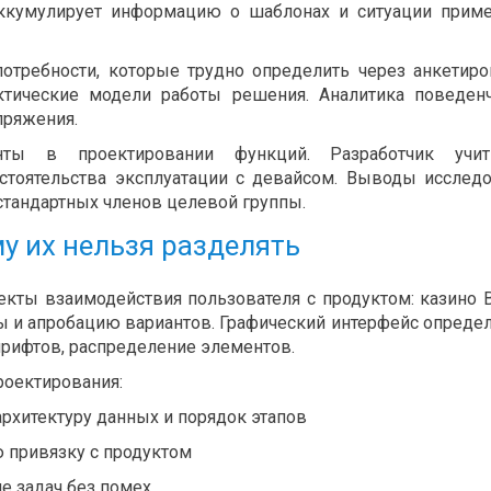
аккумулирует информацию о шаблонах и ситуации прим
требности, которые трудно определить через анкетиро
тические модели работы решения. Аналитика поведен
пряжения.
нты в проектировании функций. Разработчик учит
бстоятельства эксплуатации с девайсом. Выводы исслед
тандартных членов целевой группы.
му их нельзя разделять
екты взаимодействия пользователя с продуктом: казино 
ы и апробацию вариантов. Графический интерфейс определ
шрифтов, распределение элементов.
роектирования:
рхитектуру данных и порядок этапов
 привязку с продуктом
е задач без помех