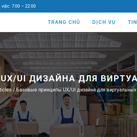
 việc:
7:00 – 22:00
TRANG CHỦ
DỊCH VỤ
TI
UX/UI ДИЗАЙНА ДЛЯ ВИРТ
ticles
/
Базовые принципы UX/UI дизайна для виртуальны