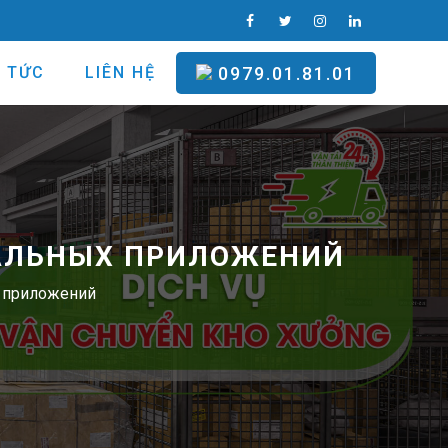
N TỨC
LIÊN HỆ
0979.01.81.01
УАЛЬНЫХ ПРИЛОЖЕНИЙ
х приложений