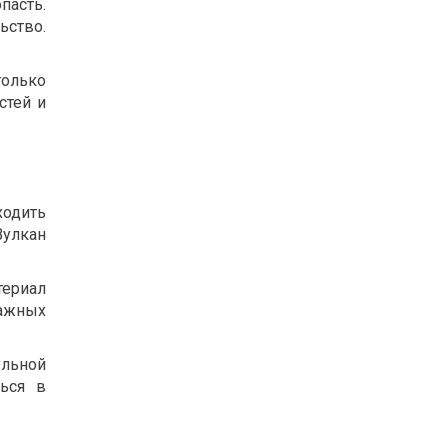
асть.
ство.
только
стей и
ходить
улкан
териал
важных
ульной
ься в