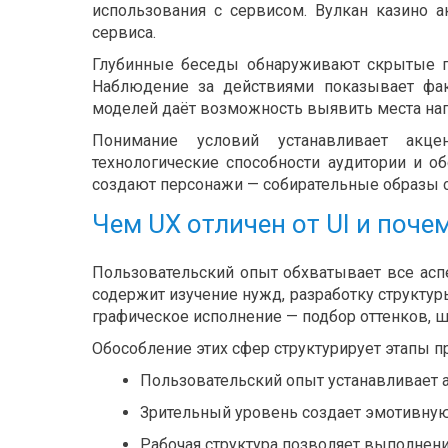
использования с сервисом. Вулкан казино 
сервиса.
Глубинные беседы обнаруживают скрытые по
Наблюдение за действиями показывает фак
моделей даёт возможность выявить места на
Понимание условий устанавливает акце
технологические способности аудитории и о
создают персонажи — собирательные образы с
Чем UX отличен от UI и поче
Пользовательский опыт обхватывает все асп
содержит изучение нужд, разработку структур
графическое исполнение — подбор оттенков, 
Обособление этих сфер структурирует этапы п
Пользовательский опыт устанавливает а
Зрительный уровень создает эмотивную
Рабочая структура позволяет выполнени