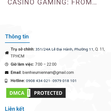
CASINO GAMING: FROM
TRADITIONAL TO ONLINE
Thông tin
351/24A Lê Đại Hành, Phường 11
Trụ sở chính:
, Q. 11,
TP.HCM
Giờ làm việc:
7:00 – 22:00
Email:
bienhieumiennam@gmail.com
0908 434 021- 0979 018 101
Hotline:
‭
Liên kết