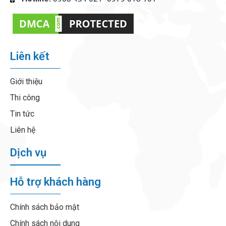
Liên kết
Giới thiệu
Thi công
Tin tức
Liên hệ
Dịch vụ
Hỗ trợ khách hàng
Chính sách bảo mật
Chính sách nội dung