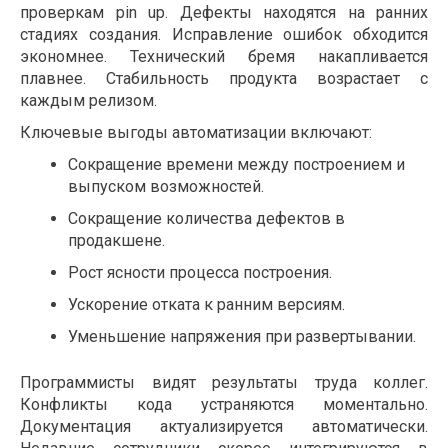
проверкам pin up. Дефекты находятся на ранних
стадиях создания. Исправление ошибок обходится
экономнее. Технический бремя накапливается
плавнее. Стабильность продукта возрастает с
каждым релизом.
Ключевые выгоды автоматизации включают:
Сокращение времени между построением и
выпуском возможностей.
Сокращение количества дефектов в
продакшене.
Рост ясности процесса построения.
Ускорение отката к ранним версиям.
Уменьшение напряжения при развертывании.
Программисты видят результаты труда коллег.
Конфликты кода устраняются моментально.
Документация актуализируется автоматически.