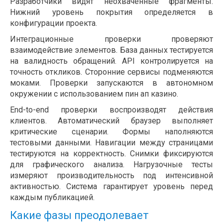
Разработчики видят неохваченные фрагменты.
Нижний уровень покрытия определяется в
конфигурации проекта.
Интеграционные проверки проверяют
взаимодействие элементов. База данных тестируется
на валидность обращений. API контролируется на
точность откликов. Сторонние сервисы подменяются
моками. Проверки запускаются в автономном
окружении с использованием пин ап казино.
End-to-end проверки воспроизводят действия
клиентов. Автоматический браузер выполняет
критические сценарии. Формы наполняются
тестовыми данными. Навигации между страницами
тестируются на корректность. Снимки фиксируются
для графического анализа. Нагрузочные тесты
измеряют производительность под интенсивной
активностью. Система гарантирует уровень перед
каждым публикацией.
Какие фазы преодолевает