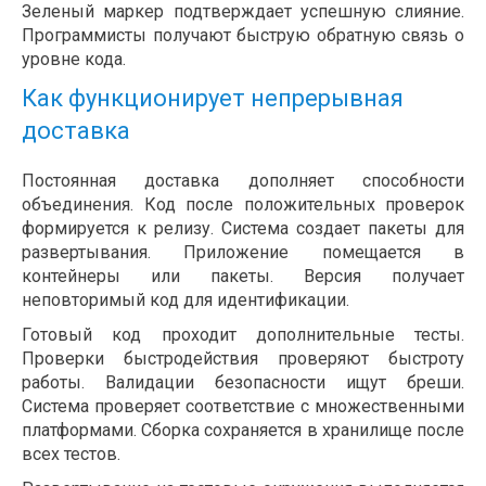
Зеленый маркер подтверждает успешную слияние.
Программисты получают быструю обратную связь о
уровне кода.
Как функционирует непрерывная
доставка
Постоянная доставка дополняет способности
объединения. Код после положительных проверок
формируется к релизу. Система создает пакеты для
развертывания. Приложение помещается в
контейнеры или пакеты. Версия получает
неповторимый код для идентификации.
Готовый код проходит дополнительные тесты.
Проверки быстродействия проверяют быстроту
работы. Валидации безопасности ищут бреши.
Система проверяет соответствие с множественными
платформами. Сборка сохраняется в хранилище после
всех тестов.