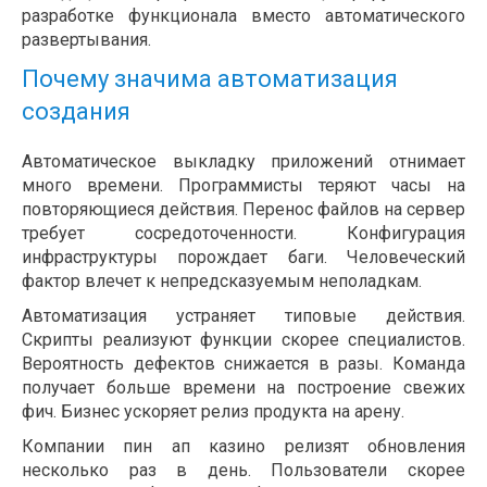
разработке функционала вместо автоматического
развертывания.
Почему значима автоматизация
создания
Автоматическое выкладку приложений отнимает
много времени. Программисты теряют часы на
повторяющиеся действия. Перенос файлов на сервер
требует сосредоточенности. Конфигурация
инфраструктуры порождает баги. Человеческий
фактор влечет к непредсказуемым неполадкам.
Автоматизация устраняет типовые действия.
Скрипты реализуют функции скорее специалистов.
Вероятность дефектов снижается в разы. Команда
получает больше времени на построение свежих
фич. Бизнес ускоряет релиз продукта на арену.
Компании пин ап казино релизят обновления
несколько раз в день. Пользователи скорее