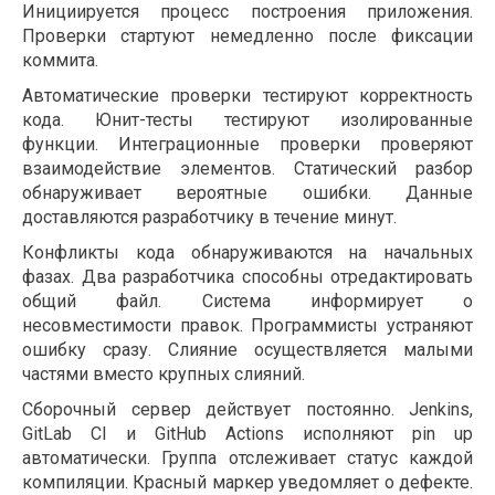
Инициируется процесс построения приложения.
Проверки стартуют немедленно после фиксации
коммита.
Автоматические проверки тестируют корректность
кода. Юнит-тесты тестируют изолированные
функции. Интеграционные проверки проверяют
взаимодействие элементов. Статический разбор
обнаруживает вероятные ошибки. Данные
доставляются разработчику в течение минут.
Конфликты кода обнаруживаются на начальных
фазах. Два разработчика способны отредактировать
общий файл. Система информирует о
несовместимости правок. Программисты устраняют
ошибку сразу. Слияние осуществляется малыми
частями вместо крупных слияний.
Сборочный сервер действует постоянно. Jenkins,
GitLab CI и GitHub Actions исполняют pin up
автоматически. Группа отслеживает статус каждой
компиляции. Красный маркер уведомляет о дефекте.