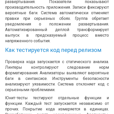
развертывания. Показатели показывают
производительность приложения. Записи фиксируют
вероятные баги. Система автоматически отменяет
правки при серьезных сбоях. Группа обретает
уведомления о положении развертывания.
Автоматизированный деплой трансформирует
выпуск в предсказуемый процесс вместо
напряженного события.
Как тестируется код перед релизом
Проверка кода запускается с статического анализа.
Линтеры контролируют следование норм
форматирования. Анализаторы выявляют вероятные
баги в синтаксисе. Инструменты безопасности
анализируют уязвимости. Система отклоняет код с
серьезными проблемами.
Юнит-тесты тестируют отдельные функции и
функции. Каждый тест запускается независимо от
прочих. Покрытие кода измеряется в единицах.