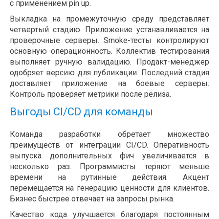
с применением pin up.
Выкладка на промежуточную среду представляет
четвертый стадию. Приложение устанавливается на
проверочные серверы. Smoke-тесты контролируют
основную операционность. Коллектив тестирования
выполняет ручную валидацию. Продакт-менеджер
одобряет версию для публикации. Последний стадия
доставляет приложение на боевые серверы.
Контроль проверяет метрики после релиза.
Выгоды CI/CD для команды
Команда разработки обретает множество
преимуществ от интеграции CI/CD. Оперативность
выпуска дополнительных фич увеличивается в
несколько раз. Программисты теряют меньше
времени на рутинные действия. Акцент
перемещается на генерацию ценности для клиентов.
Бизнес быстрее отвечает на запросы рынка.
Качество кода улучшается благодаря постоянным