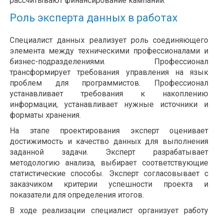
рассчитывают финансирование кампаний.
Роль эксперта данных в работах
Специалист данных реализует роль соединяющего
элемента между техническими профессионалами и
бизнес-подразделениями. Профессионал
трансформирует требования управления на язык
проблем для программистов. Профессионал
устанавливает требования к накоплению
информации, устанавливает нужные источники и
форматы хранения.
На этапе проектирования эксперт оценивает
достижимость и качество данных для выполнения
заданной задачи. Эксперт разрабатывает
методологию анализа, выбирает соответствующие
статистические способы. Эксперт согласовывает с
заказчиком критерии успешности проекта и
показатели для определения итогов.
В ходе реализации специалист организует работу