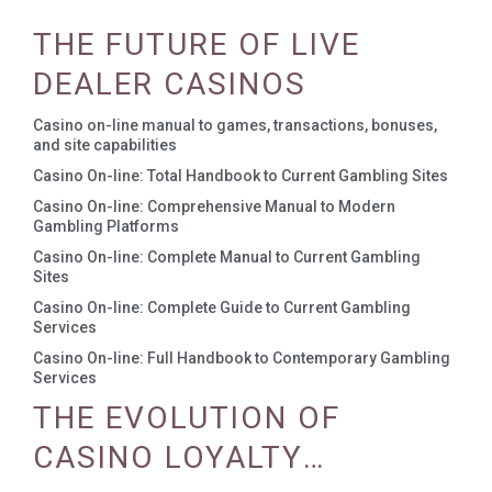
THE FUTURE OF LIVE
DEALER CASINOS
Casino on-line manual to games, transactions, bonuses,
and site capabilities
Casino On-line: Total Handbook to Current Gambling Sites
Casino On-line: Comprehensive Manual to Modern
Gambling Platforms
Casino On-line: Complete Manual to Current Gambling
Sites
Casino On-line: Complete Guide to Current Gambling
Services
Casino On-line: Full Handbook to Contemporary Gambling
Services
THE EVOLUTION OF
CASINO LOYALTY