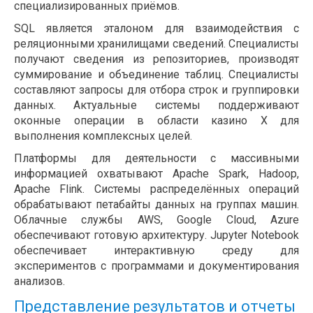
специализированных приёмов.
SQL является эталоном для взаимодействия с
реляционными хранилищами сведений. Специалисты
получают сведения из репозиториев, производят
суммирование и объединение таблиц. Специалисты
составляют запросы для отбора строк и группировки
данных. Актуальные системы поддерживают
оконные операции в области казино Х для
выполнения комплексных целей.
Платформы для деятельности с массивными
информацией охватывают Apache Spark, Hadoop,
Apache Flink. Системы распределённых операций
обрабатывают петабайты данных на группах машин.
Облачные службы AWS, Google Cloud, Azure
обеспечивают готовую архитектуру. Jupyter Notebook
обеспечивает интерактивную среду для
экспериментов с программами и документирования
анализов.
Представление результатов и отчеты