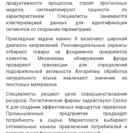
продуктивности процессов, строят прогнозные
модели, систематизируют сущности по
характеристикам. Специалисты занимаются
кластеризацией данных для идентификации
сегментов со сходными параметрами.
Прикладные задачи казино Х включают широкий
диапазон направлений. Рекомендательные сервисы
отбирают товары на фундаменте приоритетов
клиентов. Механизмы обнаружения фрода
проверяют транзакции для определения
подозрительной активности. Алгоритмы обработки
натурального языка извлекают значение из
текстовых материалов.
Специалисты решают цели совершенствования
ресурсов. Логистические фирмы задействуют Casino
X для создания эффективных маршрутов перевозки.
Промышленные предприятия предвидят
потребность в сырье. Маркетологи выбирают
оптимальные каналы привлечения потребителей и