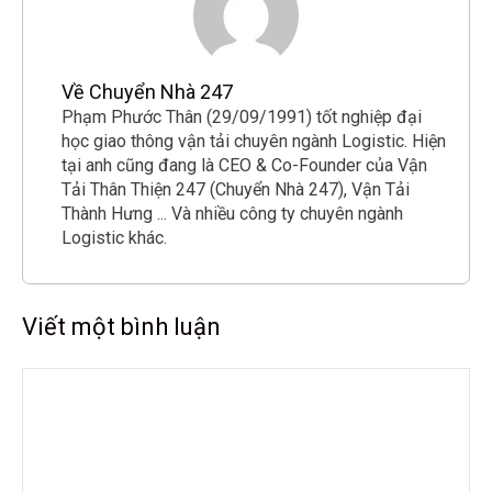
Về Chuyển Nhà 247
Phạm Phước Thân (29/09/1991) tốt nghiệp đại
học giao thông vận tải chuyên ngành Logistic. Hiện
tại anh cũng đang là CEO & Co-Founder của Vận
Tải Thân Thiện 247 (Chuyển Nhà 247), Vận Tải
Thành Hưng ... Và nhiều công ty chuyên ngành
Logistic khác.
Viết một bình luận