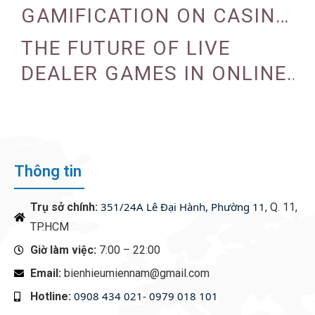
GAMIFICATION ON CASINO
ENGAGEMENT
THE FUTURE OF LIVE
DEALER GAMES IN ONLINE
CASINOS
Thông tin
351/24A Lê Đại Hành, Phường 11
Trụ sở chính:
, Q. 11,
TP.HCM
Giờ làm việc:
7:00 – 22:00
Email:
bienhieumiennam@gmail.com
0908 434 021- 0979 018 101
Hotline:
‭