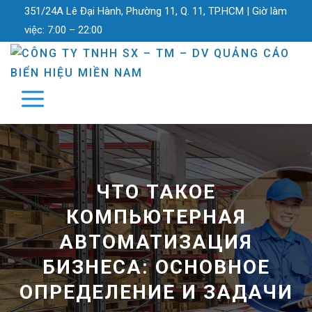
351/24A Lê Đại Hành, Phường 11, Q. 11, TP.HCM |
Giờ làm
việc:
7:00 – 22:00
ЧТО ТАКОЕ
КОМПЬЮТЕРНАЯ
АВТОМАТИЗАЦИЯ
БИЗНЕСА: ОСНОВНОЕ
ОПРЕДЕЛЕНИЕ И ЗАДАЧИ