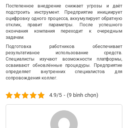
Постепенное внедрение снижает угрозы и даёт
подстроить инструмент. Предприятие инициирует
оцифровку одного процесса, аккумулирует обратную
отклик, правит параметры. После успешного
окончания компания переходит к очередным
задачам.
Подготовка работников обеспечивает
результативное использование средств.
Специалисты изучают возможности платформы,
осваивают обновлённые процедуры. Предприятие
определяет внутренних специалистов для
сопровождения коллег.
4.9/5 - (9 bình chọn)