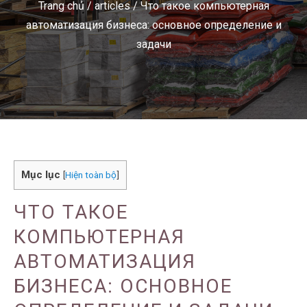
Trang chủ
/
articles
/
Что такое компьютерная
автоматизация бизнеса: основное определение и
задачи
Mục lục
[
Hiện toàn bộ
]
ЧТО ТАКОЕ
КОМПЬЮТЕРНАЯ
АВТОМАТИЗАЦИЯ
БИЗНЕСА: ОСНОВНОЕ