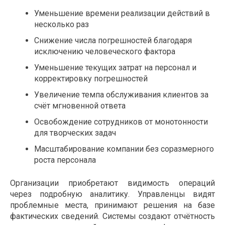
Уменьшение времени реализации действий в
несколько раз
Снижение числа погрешностей благодаря
исключению человеческого фактора
Уменьшение текущих затрат на персонал и
корректировку погрешностей
Увеличение темпа обслуживания клиентов за
счёт мгновенной ответа
Освобождение сотрудников от монотонности
для творческих задач
Масштабирование компании без соразмерного
роста персонала
Организации приобретают видимость операций
через подробную аналитику. Управленцы видят
проблемные места, принимают решения на базе
фактических сведений. Системы создают отчётность