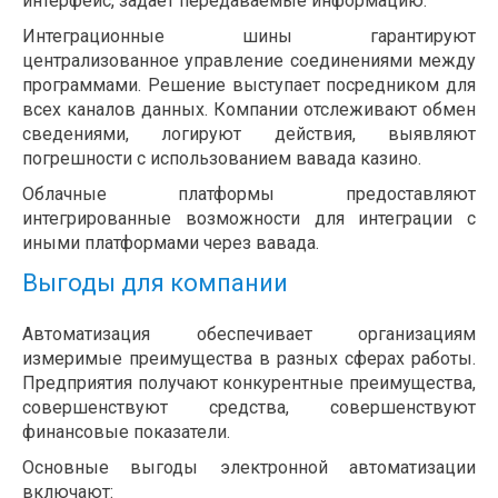
интерфейс, задаёт передаваемые информацию.
Интеграционные шины гарантируют
централизованное управление соединениями между
программами. Решение выступает посредником для
всех каналов данных. Компании отслеживают обмен
сведениями, логируют действия, выявляют
погрешности с использованием вавада казино.
Облачные платформы предоставляют
интегрированные возможности для интеграции с
иными платформами через вавада.
Выгоды для компании
Автоматизация обеспечивает организациям
измеримые преимущества в разных сферах работы.
Предприятия получают конкурентные преимущества,
совершенствуют средства, совершенствуют
финансовые показатели.
Основные выгоды электронной автоматизации
включают: