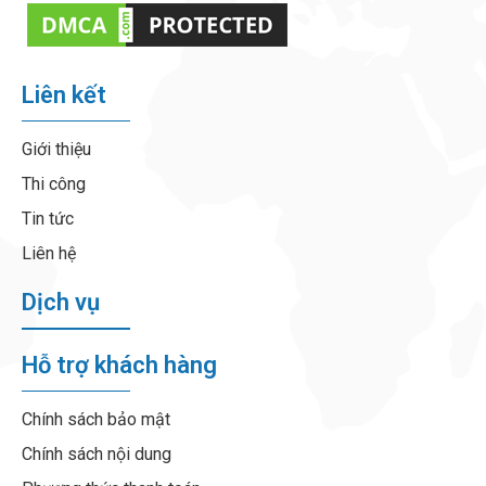
Liên kết
Giới thiệu
Thi công
Tin tức
Liên hệ
Dịch vụ
Hỗ trợ khách hàng
Chính sách bảo mật
Chính sách nội dung