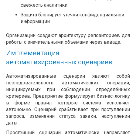
свежесть аналитики
Защита блокирует утечки конфиденциальной
информации
Организации создают архитектуру репозиториев для
работы с значительными объёмами через вавада.
Имплементация
автоматизированных сценариев
Автоматизированные сценарии являют собой
последовательность автоматических операций,
инициируемых при соблюдении определённых
критериев. Предприятие формулирует бизнес-логику
в форме правил, которые система исполняет
автономно. Сценарий срабатывает при поступлении
запроса, изменении статуса заявки, наступлении
даты.
Простейший сценарий автоматически направляет