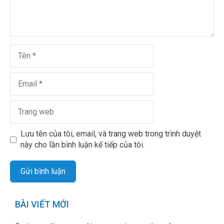
Lưu tên của tôi, email, và trang web trong trình duyệt
này cho lần bình luận kế tiếp của tôi.
BÀI VIẾT MỚI