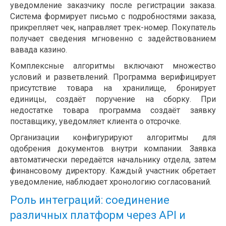
уведомление заказчику после регистрации заказа.
Система формирует письмо с подробностями заказа,
прикрепляет чек, направляет трек-номер. Покупатель
получает сведения мгновенно с задействованием
вавада казино.
Комплексные алгоритмы включают множество
условий и разветвлений. Программа верифицирует
присутствие товара на хранилище, бронирует
единицы, создаёт поручение на сборку. При
недостатке товара программа создаёт заявку
поставщику, уведомляет клиента о отсрочке.
Организации конфигурируют алгоритмы для
одобрения документов внутри компании. Заявка
автоматически передаётся начальнику отдела, затем
финансовому директору. Каждый участник обретает
уведомление, наблюдает хронологию согласований.
Роль интеграций: соединение
различных платформ через API и