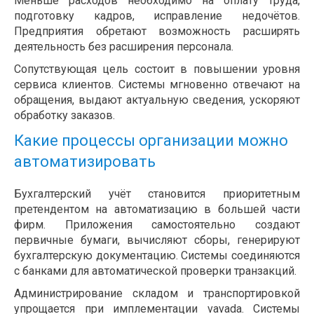
Меньше расходов необходимо на оплату труда,
подготовку кадров, исправление недочётов.
Предприятия обретают возможность расширять
деятельность без расширения персонала.
Сопутствующая цель состоит в повышении уровня
сервиса клиентов. Системы мгновенно отвечают на
обращения, выдают актуальную сведения, ускоряют
обработку заказов.
Какие процессы организации можно
автоматизировать
Бухгалтерский учёт становится приоритетным
претендентом на автоматизацию в большей части
фирм. Приложения самостоятельно создают
первичные бумаги, вычисляют сборы, генерируют
бухгалтерскую документацию. Системы соединяются
с банками для автоматической проверки транзакций.
Администрирование складом и транспортировкой
упрощается при имплементации vavada. Системы