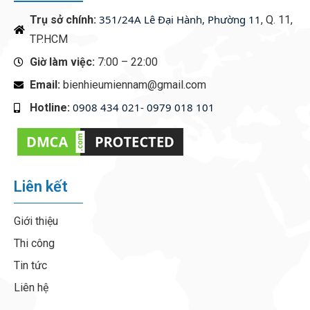
351/24A Lê Đại Hành, Phường 11
Trụ sở chính:
, Q. 11,
TP.HCM
Giờ làm việc:
7:00 – 22:00
Email:
bienhieumiennam@gmail.com
0908 434 021- 0979 018 101
Hotline:
‭
Liên kết
Giới thiệu
Thi công
Tin tức
Liên hệ