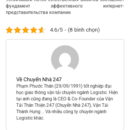
фундамент эффективного интернет-
представительства компании.
4.6/5 - (8 bình chọn)
Về Chuyển Nhà 247
Phạm Phước Thân (29/09/1991) tốt nghiệp đại
học giao thông vận tải chuyên ngành Logistic. Hiện
tại anh cũng đang là CEO & Co-Founder của Vận
Tải Thân Thiện 247 (Chuyển Nhà 247), Vận Tải
Thành Hưng ... Và nhiều công ty chuyên ngành
Logistic khác.