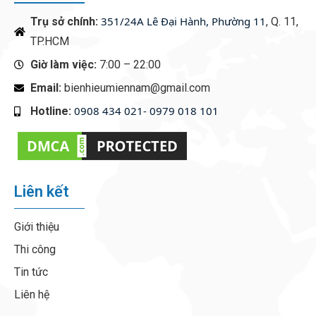
351/24A Lê Đại Hành, Phường 11
Trụ sở chính:
, Q. 11,
TP.HCM
Giờ làm việc:
7:00 – 22:00
Email:
bienhieumiennam@gmail.com
0908 434 021- 0979 018 101
Hotline:
‭
Liên kết
Giới thiệu
Thi công
Tin tức
Liên hệ