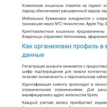
Клиентские кошельки ставятся на гаджет кл
подход обеспечивает расширенный надзор над
Мобильные бумажники внедряются с опера
транзакции через NFC-технологию. Apple Pay, 
Криптовалютные кошельки предназначены д
Владельцы управляют биткоинами, эфириумом
Как организован профиль в 
данные
Регистрация аккаунта начинается с предостав
шифр подтверждения для сверки контактных
получает возможность к персональному кабин
Идентификация клиента происходит в нескол
ограниченными ограничениями. Для рас
верифицировать адрес жительства Spinto.
Каждый учетная запись приобретает инди