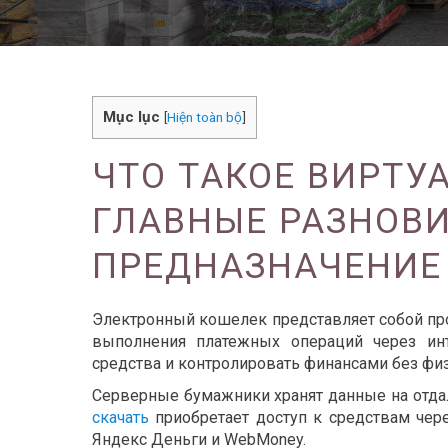
Mục lục
[
Hiện toàn bộ
]
ЧТО ТАКОЕ ВИРТУ
ГЛАВНЫЕ РАЗНОВ
ПРЕДНАЗНАЧЕНИЕ
Электронный кошелек представляет собой пр
выполнения платежных операций через инт
средства и контролировать финансами без физ
Серверные бумажники хранят данные на отд
скачать
приобретает доступ к средствам чере
Яндекс Деньги и WebMoney.