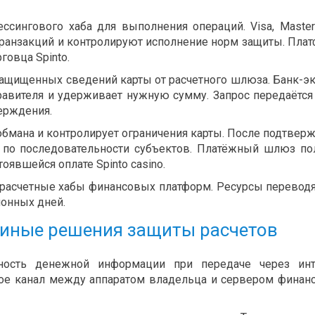
ссингового хаба для выполнения операций. Visa, Master
ранзакций и контролируют исполнение норм защиты. Пла
говца Spinto.
защищенных сведений карты от расчетного шлюза. Банк-э
правителя и удерживает нужную сумму. Запрос передаётся
ерждения.
обмана и контролирует ограничения карты. После подтвер
 по последовательности субъектов. Платёжный шлюз по
оявшейся оплате Spinto casino.
 расчетные хабы финансовых платформ. Ресурсы переводя
ионных дней.
 иные решения защиты расчетов
тность денежной информации при передаче через инт
ое канал между аппаратом владельца и сервером финан