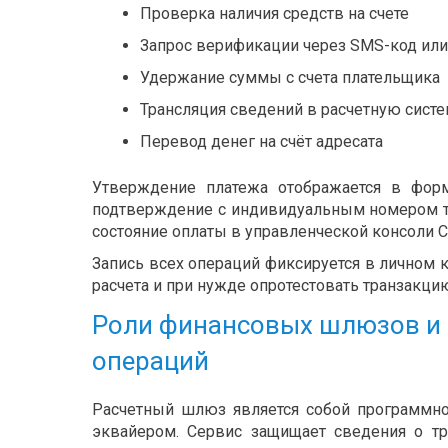
Проверка наличия средств на счете
Запрос верификации через SMS-код ил
Удержание суммы с счета плательщика
Трансляция сведений в расчетную сист
Перевод денег на счёт адресата
Утверждение платежа отображается в форм
подтверждение с индивидуальным номером т
состояние оплаты в управленческой консоли С
Запись всех операций фиксируется в личном 
расчета и при нужде опротестовать транзакци
Роли финансовых шлюзов и
операций
Расчетный шлюз является собой программн
эквайером. Сервис защищает сведения о тр