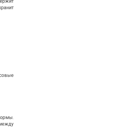
держит
хранит
нсовые
формы.
 между