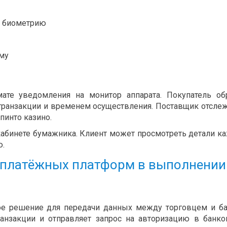
и биометрию
ему
ате уведомления на монитор аппарата. Покупатель об
ранзакции и временем осуществления. Поставщик отсле
пинто казино.
кабинете бумажника. Клиент может просмотреть детали к
ю.
 платёжных платформ в выполнении
ое решение для передачи данных между торговцем и б
анзакции и отправляет запрос на авторизацию в банк