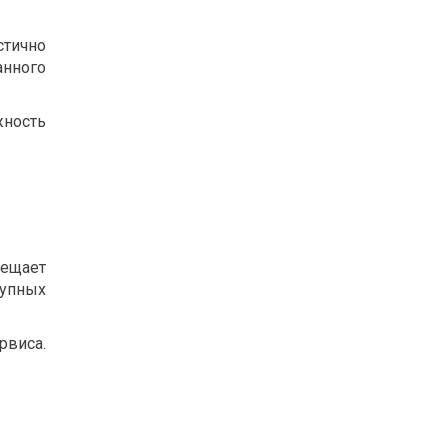
тично
нного
ность
мещает
тупных
рвиса.