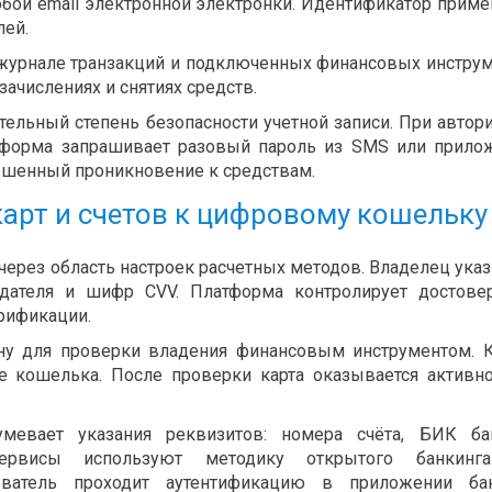
обой email электронной электронки. Идентификатор приме
лей.
 журнале транзакций и подключенных финансовых инструм
ачислениях и снятиях средств.
тельный степень безопасности учетной записи. При автор
тформа запрашивает разовый пароль из SMS или прило
ешенный проникновение к средствам.
арт и счетов к цифровому кошельку
ерез область настроек расчетных методов. Владелец ука
адателя и шифр CVV. Платформа контролирует достове
рификации.
ну для проверки владения финансовым инструментом. 
 кошелька. После проверки карта оказывается активн
умевает указания реквизитов: номера счёта, БИК ба
сервисы используют методику открытого банкинг
зователь проходит аутентификацию в приложении ба