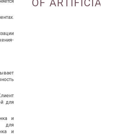
OF ARTIFICIAL
няется
REALITY
INTELLIGENCE
ентах.
AND
ON CASINO
изации
AUGMENTED
OPERATIONS
жения-
REALITY
зывает
рность
Клиент
ой для
нка и
а для
нка и