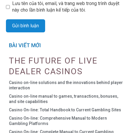
Lưu tên của tôi, email, và trang web trong trình duyệt
này cho lần bình luận kế tiếp của tôi.
BÀI VIẾT MỚI
THE FUTURE OF LIVE
DEALER CASINOS
Casino on-line solutions and the innovations behind player
interaction
Casino on-line manual to games, transactions, bonuses,
and site capabilities
Casino On-line: Total Handbook to Current Gambling Sites
Casino On-line: Comprehensive Manual to Modern
Gambling Platforms
Casino On-line: Complete Manual to Current Gambling