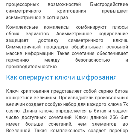
процессорных возможностей. Быстродействие
симметричного криптования превышает
асимметричное в сотни раз.
Комплексные комплексы комбинируют плюсы
обоих вариантов. Асимметричное кодирование
защищает доставку симметричного ключа.
Симметричный процедура обрабатывает основной
массив информации. Такая сочетание обеспечивает
гармонию между безопасностью и
производительностью.
Как оперируют ключи шифрования
Ключ криптования представляет собой серию битов
конкретной величины. Производитель произвольных
величин создает особую набор для каждого ключа 7k
casino. Длина ключа определяется в битах и задает
число доступных сочетаний. Ключ длиной 256 бит
имеет больше сочетаний, чем элементов во
Вселенной. Такая комплексность создает перебор