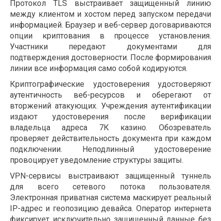
Протокол TLS выстраивает защищенный линию
между клиентом и хостом перед запуском передачи
информацией. Браузер и веб-сервер договариваются
опции криптования в процессе установления.
Участники передают документами для
подтверждения достоверности. После формирования
линии все информация само собой кодируются.
Криптографические удостоверения удостоверяют
аутентичность веб-ресурсов и оберегают от
вторжений атакующих. Учреждения аутентификации
издают удостоверения после верификации
владельца адреса 7К казино. Обозреватель
проверяет действительность документа при каждом
подключении. Неподлинный удостоверение
провоцирует уведомление структуры защиты.
VPN-сервисы выстраивают защищенный туннель
для всего сетевого потока пользователя.
Электронная приватная система маскирует реальный
IP-адрес и геопозицию девайса. Оператор интернета
фиксирует исключительно защищенный данные без