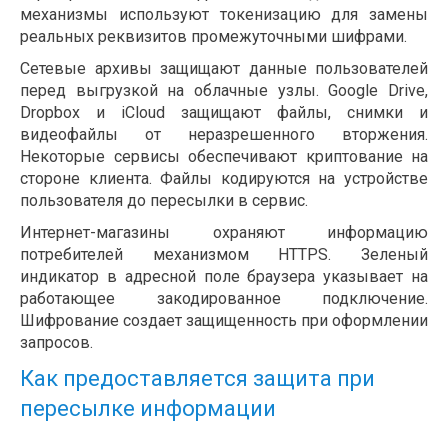
механизмы используют токенизацию для замены
реальных реквизитов промежуточными шифрами.
Сетевые архивы защищают данные пользователей
перед выгрузкой на облачные узлы. Google Drive,
Dropbox и iCloud защищают файлы, снимки и
видеофайлы от неразрешенного вторжения.
Некоторые сервисы обеспечивают криптование на
стороне клиента. Файлы кодируются на устройстве
пользователя до пересылки в сервис.
Интернет-магазины охраняют информацию
потребителей механизмом HTTPS. Зеленый
индикатор в адресной поле браузера указывает на
работающее закодированное подключение.
Шифрование создает защищенность при оформлении
запросов.
Как предоставляется защита при
пересылке информации