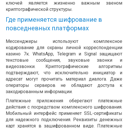
ключей является жизненно важным звеном
криптографической структуры.
Где применяется шифрование в
повседневных платформах
Мессенджеры используют комплексное
кодирование для охраны личной корреспонденции
казино 7к. WhatsApp, Telegram и Signal защищают
текстовые сообщения, звуковые звонки и
видеозвонки. Криптографические алгоритмы
подтверждают, что исключительно инициатор и
адресат могут прочитать материал диалога. Даже
операторы серверов не обладают доступа к
закодированным информации.
Платежные приложения оберегают платежные
действия с посредством комплексного шифрования.
Мобильный интерфейс применяет SSL-сертификаты
для надежного подключения. Реквизиты денежных
карт хранятся в зашифрованном виде. Платежные