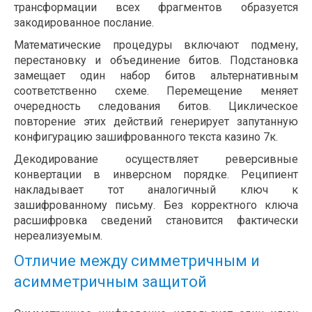
трансформации всех фрагментов образуется
закодированное послание.
Математические процедуры включают подмену,
перестановку и объединение битов. Подстановка
замещает один набор битов альтернативным
соответственно схеме. Перемещение меняет
очередность следования битов. Циклическое
повторение этих действий генерирует запутанную
конфигурацию зашифрованного текста казино 7к.
Декодирование осуществляет реверсивные
конвертации в инверсном порядке. Реципиент
накладывает тот аналогичный ключ к
зашифрованному письму. Без корректного ключа
расшифровка сведений становится фактически
нереализуемым.
Отличие между симметричным и
асимметричным защитой