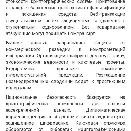
стойкости криптографических систем. Криптование
ограждает банковские транзакции от фальсификаций
и похищения средств. Веб-транзакции
осуществляются через защищенные соединения с
ступенчатым кодированием. Без кодирования
атакующие могут похищать номера карт.
Бизнес данные запрашивает защиты от
коммерческого разведки и компрометаций
информации. Организации шифруют деловую тайну,
экономические ведомости и ключевые проекты.
Кодирование пресекает похищение
интеллектуальной продукции. Разглашение
незакодированных сведений ведет к престижным
издержкам.
Национальная безопасность базируется на
криптографические комплексы для защиты
засекреченной данных. Дипломатическая
корреспонденция и оборонные связи задействуют
защищенное шифрование. Ключевая структура
оберегается от кибератак криптографическими