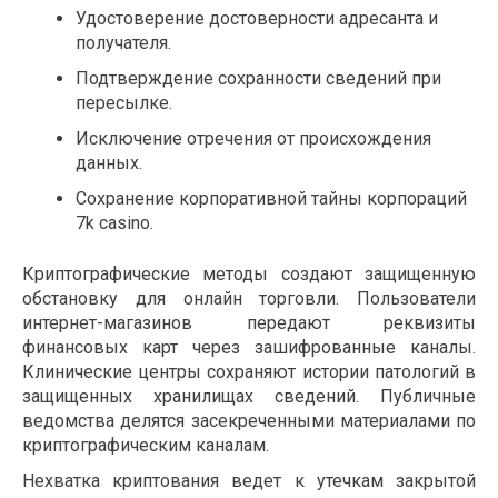
Удостоверение достоверности адресанта и
получателя.
Подтверждение сохранности сведений при
пересылке.
Исключение отречения от происхождения
данных.
Сохранение корпоративной тайны корпораций
7k casino.
Криптографические методы создают защищенную
обстановку для онлайн торговли. Пользователи
интернет-магазинов передают реквизиты
финансовых карт через зашифрованные каналы.
Клинические центры сохраняют истории патологий в
защищенных хранилищах сведений. Публичные
ведомства делятся засекреченными материалами по
криптографическим каналам.
Нехватка криптования ведет к утечкам закрытой