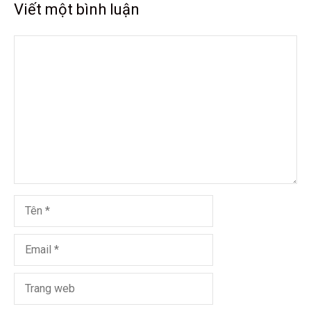
Viết một bình luận