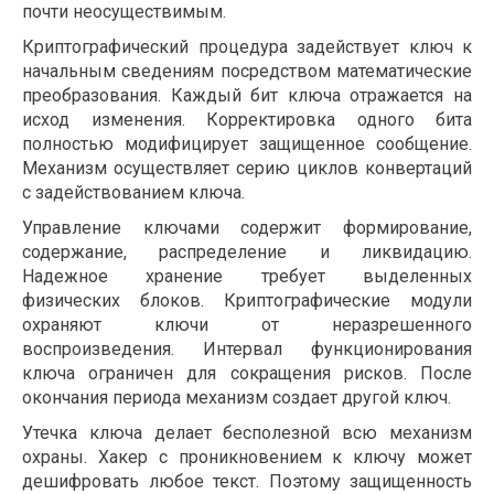
почти неосуществимым.
Криптографический процедура задействует ключ к
начальным сведениям посредством математические
преобразования. Каждый бит ключа отражается на
исход изменения. Корректировка одного бита
полностью модифицирует защищенное сообщение.
Механизм осуществляет серию циклов конвертаций
с задействованием ключа.
Управление ключами содержит формирование,
содержание, распределение и ликвидацию.
Надежное хранение требует выделенных
физических блоков. Криптографические модули
охраняют ключи от неразрешенного
воспроизведения. Интервал функционирования
ключа ограничен для сокращения рисков. После
окончания периода механизм создает другой ключ.
Утечка ключа делает бесполезной всю механизм
охраны. Хакер с проникновением к ключу может
дешифровать любое текст. Поэтому защищенность