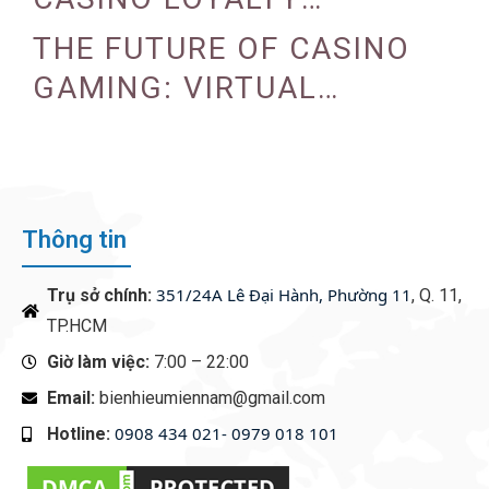
PROGRAMS
THE FUTURE OF CASINO
GAMING: VIRTUAL
REALITY AND AUGMENTED
REALITY
Thông tin
351/24A Lê Đại Hành, Phường 11
Trụ sở chính:
, Q. 11,
TP.HCM
Giờ làm việc:
7:00 – 22:00
Email:
bienhieumiennam@gmail.com
0908 434 021- 0979 018 101
Hotline:
‭