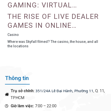
GAMING: VIRTUAL
REALITY AND AUGMENTED
THE RISE OF LIVE DEALER
REALITY
GAMES IN ONLINE
CASINOS
Casino
Where was Skyfall filmed? The casino, the house, and all
the locations
Thông tin
351/24A Lê Đại Hành, Phường 11
Trụ sở chính:
, Q. 11,
TP.HCM
Giờ làm việc:
7:00 – 22:00