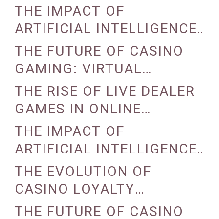
REALITY AND AUGMENTED
THE IMPACT OF
REALITY
ARTIFICIAL INTELLIGENCE
ON CASINO OPERATIONS
THE FUTURE OF CASINO
GAMING: VIRTUAL
REALITY AND AUGMENTED
THE RISE OF LIVE DEALER
REALITY
GAMES IN ONLINE
CASINOS
THE IMPACT OF
ARTIFICIAL INTELLIGENCE
ON CASINO OPERATIONS
THE EVOLUTION OF
CASINO LOYALTY
PROGRAMS
THE FUTURE OF CASINO