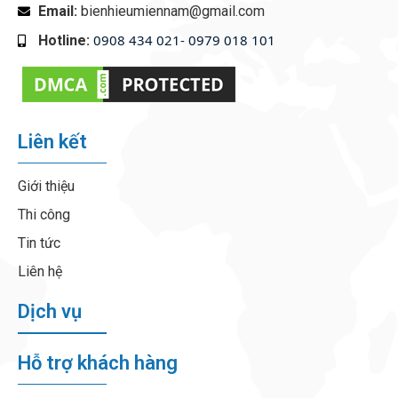
Email:
bienhieumiennam@gmail.com
0908 434 021- 0979 018 101
Hotline:
‭
Liên kết
Giới thiệu
Thi công
Tin tức
Liên hệ
Dịch vụ
Hỗ trợ khách hàng