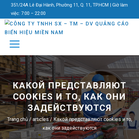
351/24A Lê Đại Hành, Phường 11, Q. 11, TP.HCM |
Giờ làm
việc:
7:00 – 22:00
КАКОЙ ПРЕДСТАВЛЯЮТ
COOKIES И ТО, КАК ОНИ
ЗАДЕЙСТВУЮТСЯ
Trang chủ
/
articles
/
Какой представляют cookies и то,
как они задействуются