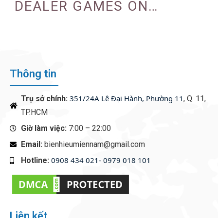
DEALER GAMES ON
CASINO EXPERIENCE
Thông tin
351/24A Lê Đại Hành, Phường 11
Trụ sở chính:
, Q. 11,
TP.HCM
Giờ làm việc:
7:00 – 22:00
Email:
bienhieumiennam@gmail.com
0908 434 021- 0979 018 101
Hotline:
‭
Liên kết