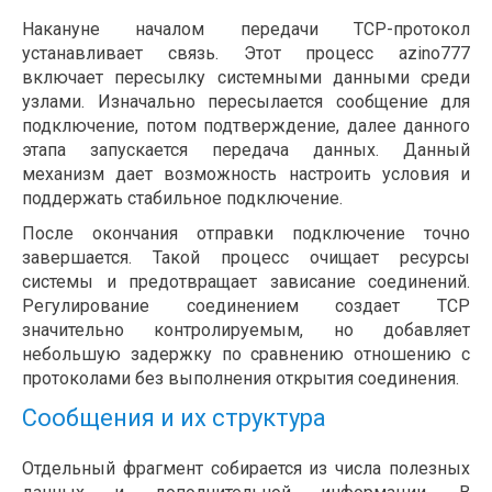
Накануне началом передачи TCP-протокол
устанавливает связь. Этот процесс azino777
включает пересылку системными данными среди
узлами. Изначально пересылается сообщение для
подключение, потом подтверждение, далее данного
этапа запускается передача данных. Данный
механизм дает возможность настроить условия и
поддержать стабильное подключение.
После окончания отправки подключение точно
завершается. Такой процесс очищает ресурсы
системы и предотвращает зависание соединений.
Регулирование соединением создает TCP
значительно контролируемым, но добавляет
небольшую задержку по сравнению отношению с
протоколами без выполнения открытия соединения.
Сообщения и их структура
Отдельный фрагмент собирается из числа полезных