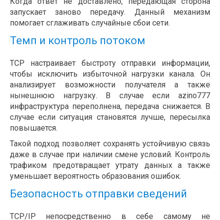
Когда ответ не доставлено, передающая сторона
запускает заново передачу. Данный механизм
помогает сглаживать случайные сбои сети.
Темп и контроль потоком
TCP настраивает быстроту отправки информации,
чтобы исключить избыточной нагрузки канала. Он
анализирует возможности получателя а также
нынешнюю нагрузку. В случае если azino777
инфраструктура переполнена, передача снижается. В
случае если ситуация становятся лучше, пересылка
повышается.
Такой подход позволяет сохранять устойчивую связь
даже в случае при наличии смене условий. Контроль
трафиком предотвращает утрату данных а также
уменьшает вероятность образования ошибок.
Безопасность отправки сведений
TCP/IP непосредственно в себе самому не