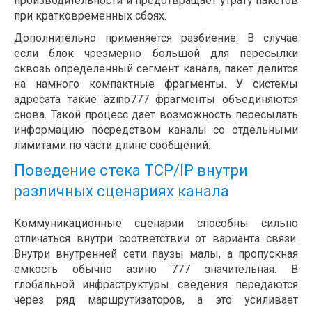
производительности и предотвращает утрату пакетов
при кратковременных сбоях.
Дополнительно применяется разбиение. В случае
если блок чрезмерно большой для пересылки
сквозь определенный сегмент канала, пакет делится
на намного компактные фрагменты. У системы
адресата такие azino777 фрагменты объединяются
снова. Такой процесс дает возможность пересылать
информацию посредством каналы со отдельными
лимитами по части длине сообщений.
Поведение стека TCP/IP внутри
различных сценариях канала
Коммуникационные сценарии способны сильно
отличаться внутри соответствии от варианта связи.
Внутри внутренней сети паузы малы, а пропускная
емкость обычно азино 777 значительная. В
глобальной инфраструктуры сведения передаются
через ряд маршрутизаторов, а это усиливает