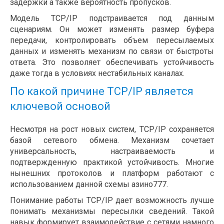
задержки а также вероятность пропусков.
Модель TCP/IP подстраивается под данным
сценариям. Он может изменять размер буфера
передачи, контролировать объем пересылаемых
данных и изменять механизм по связи от быстроты
ответа. Это позволяет обеспечивать устойчивость
даже тогда в условиях нестабильных каналах.
По какой причине TCP/IP является
ключевой основой
Несмотря на рост новых систем, TCP/IP сохраняется
базой сетевого обмена. Механизм сочетает
универсальность, настраиваемость и
подтвержденную практикой устойчивость. Многие
нынешних протоколов и платформ работают с
использованием данной схемы азино777.
Понимание работы TCP/IP дает возможность лучше
понимать механизмы пересылки сведений. Такой
навык формирует взаимодействие с сетями намного