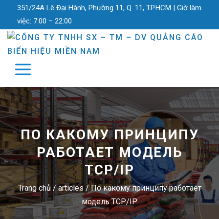
351/24A Lê Đại Hành, Phường 11, Q. 11, TP.HCM |
Giờ làm
việc:
7:00 – 22:00
ПО КАКОМУ ПРИНЦИПУ
РАБОТАЕТ МОДЕЛЬ
TCP/IP
Trang chủ
/
articles
/
По какому принципу работает
модель TCP/IP