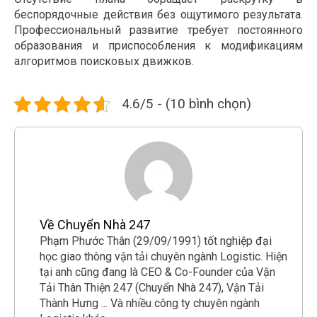
беспорядочные действия без ощутимого результата.
Профессиональный развитие требует постоянного
образования и приспособления к модификациям
алгоритмов поисковых движков.
4.6/5 - (10 bình chọn)
Về Chuyển Nhà 247
Phạm Phước Thân (29/09/1991) tốt nghiệp đại
học giao thông vận tải chuyên ngành Logistic. Hiện
tại anh cũng đang là CEO & Co-Founder của Vận
Tải Thân Thiện 247 (Chuyển Nhà 247), Vận Tải
Thành Hưng ... Và nhiều công ty chuyên ngành