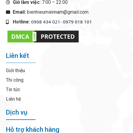
Giờ làm việc:
7:00 – 22:00
Email:
bienhieumiennam@gmail.com
0908 434 021- 0979 018 101
Hotline:
‭
Liên kết
Giới thiệu
Thi công
Tin tức
Liên hệ
Dịch vụ
Hỗ trợ khách hàng