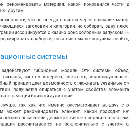
ен рекомендовать материал, какой понравился части 
ден другим.
омерности, что не всегда понятны через описание матер
чающиеся заголовки и категории, но собирать одну плюс
трации ассоциируется с казино рокс холодным запуском. 
формировать подборки, пока система не получила необх
ационные системы
 задействуют гибридные модели. Эти системы объед
е сигналы, частоту интереса, свежесть, индивидуальные
обный принцип дает возможность сглаживать уязвимые с
вий, получается опираться с учетом свойства элемента
ывать реакции близкой аудитории.
 лучше, так как что именно рассматривает выдачу с 
изм может рекомендовать элемент, какой подходит ин
с казино показатель досмотра, вышел недавно плюс зам
ндация рассчитывается не исключительно с учетом о