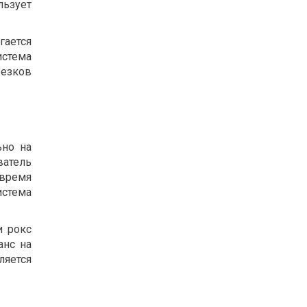
льзует
гается
стема
резков
ьно на
ватель
 время
истема
и рокс
анс на
ляется