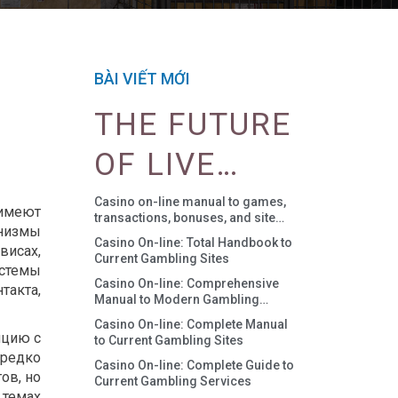
BÀI VIẾT MỚI
THE FUTURE
OF LIVE
DEALER
Casino on-line manual to games,
 имеют
transactions, bonuses, and site
анизмы
CASINOS
capabilities
Casino On-line: Total Handbook to
висах,
Current Gambling Sites
истемы
Casino On-line: Comprehensive
такта,
Manual to Modern Gambling
Platforms
Casino On-line: Complete Manual
нцию с
to Current Gambling Sites
ередко
Casino On-line: Complete Guide to
ов, но
Current Gambling Services
 темах