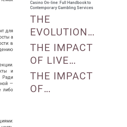
Casino On-line: Full Handbook to
Contemporary Gambling Services
THE
EVOLUTION
нт для
осты а
OF CASINO
сти: в
THE IMPACT
едению
LOYALTY
OF LIVE
екции.
PROGRAMS
DEALER
екты и
THE IMPACT
 Ради
GAMES ON
иной —
OF
е либо
CASINO
GAMIFICATION
EXPERIENCE
ON CASINO
иями: