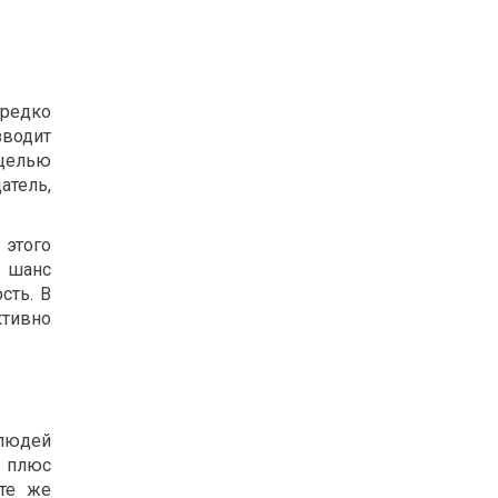
ередко
водит
 целью
атель,
 этого
т шанс
сть. В
ктивно
 людей
ы плюс
 те же