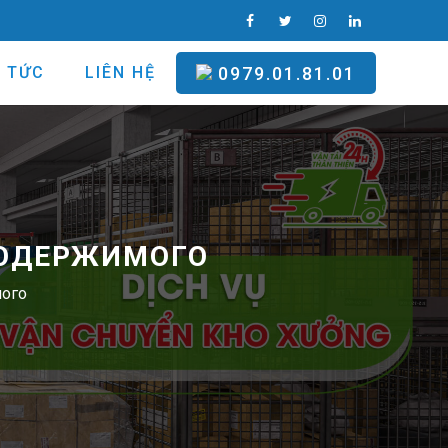
N TỨC
LIÊN HỆ
0979.01.81.01
СОДЕРЖИМОГО
мого