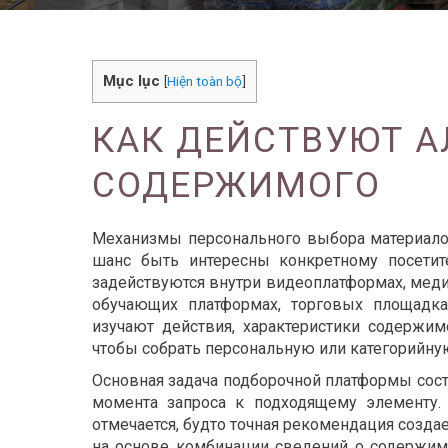
Mục lục
[
Hiện toàn bộ
]
КАК ДЕЙСТВУЮТ 
СОДЕРЖИМОГО
Механизмы персонального выбора материало
шанс быть интересны конкретному посети
задействуются внутри видеоплатформах, меди
обучающих платформах, торговых площадка
изучают действия, характеристики содержим
чтобы собрать персональную или категорийну
Основная задача подборочной платформы состо
момента запроса к подходящему элементу.
отмечается, будто точная рекомендация созда
на основе комбинации сведений о содержимо