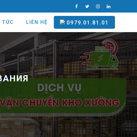
N TỨC
LIÊN HỆ
0979.01.81.01
ВАНИЯ