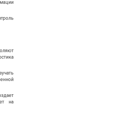
рмации
нтроль
воляют
остика
учать
менной
оздает
ет на