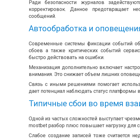
Ради безопасности журналов задействуют
корректировок. Данное предотвращает не
сообщений.
Автообработка и оповещени
Современные системы фиксации событий об
сбоев а также критических событий сервис
быстро действовать на ошибки.
Механизация дополнительно включает настро
внимания. Это снижает объем лишних оповеще
Связь с иными решениями помогает использ
дает потенциал наблюдать статус платформы в
Типичные сбои во время вза
Одной из частых сложностей выступает чрезм
mostbet разбор плюс повышает нагрузку для 
Слабое создание записей тоже считается не