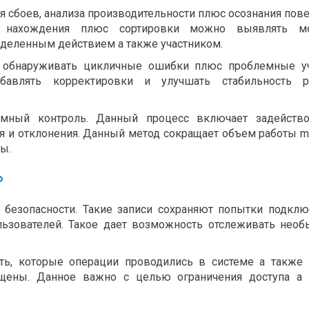
я сбоев, анализа производительности плюс осознания пов
 нахождения плюс сортировки можно выявлять мо
еделенным действием а также участником.
ь обнаруживать цикличные ошибки плюс проблемные у
бавлять корректировки и улучшать стабильность р
мный контроль. Данный процесс включает задейство
я и отклонения. Данный метод сокращает объем работы m
ы.
ь
езопасности. Такие записи сохраняют попытки подклю
льзователей. Такое дает возможность отслеживать нео
ть, которые операции проводились в системе а также
ущены. Данное важно с целью ограничения доступа а