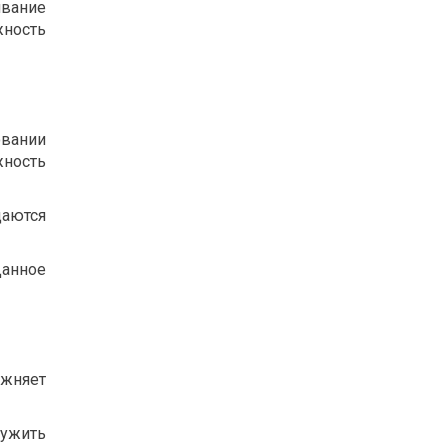
вание
ность
овании
жность
даются
Данное
ожняет
ружить