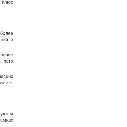
я плюс
иболее
ения о
лнение
, зато
ческих
могает
зуются
рамках