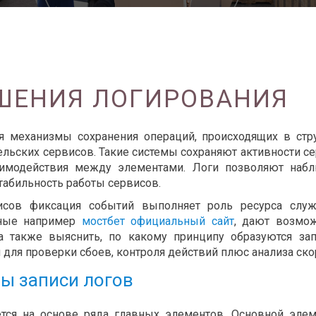
ЕШЕНИЯ ЛОГИРОВАНИЯ
я механизмы сохранения операций, происходящих в стр
ельских сервисов. Такие системы сохраняют активности се
аимодействия между элементами. Логи позволяют наб
стабильность работы сервисов.
исов фиксация событий выполняет роль ресурса служ
бные например
мостбет официальный сайт
, дают возмо
а также выяснить, по какому принципу образуются за
 для проверки сбоев, контроля действий плюс анализа ско
ы записи логов
тся на основе ряда главных элементов. Основной эле