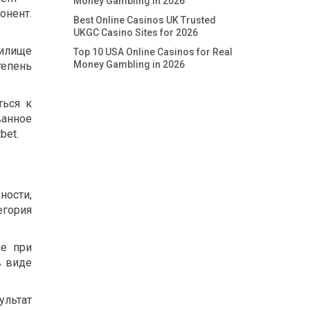
Money Gambling in 2026
онент.
Best Online Casinos UK Trusted
UKGC Casino Sites for 2026
нилище
Top 10 USA Online Casinos for Real
Money Gambling in 2026
тепень
ться к
ванное
bet.
ности,
егория
ее при
в виде
ультат