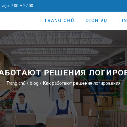
 việc:
7:00 – 22:00
TRANG CHỦ
DỊCH VỤ
TI
РАБОТАЮТ РЕШЕНИЯ ЛОГИРО
Trang chủ
/
blog
/
Как работают решения логирования