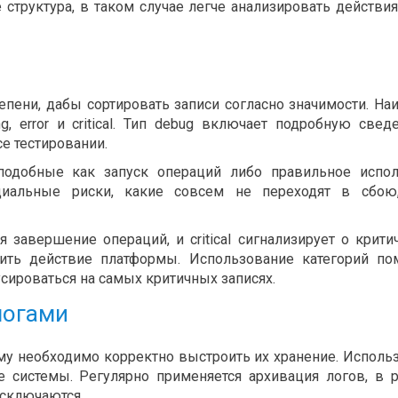
 структура, в таком случае легче анализировать действи
пени, дабы сортировать записи согласно значимости. На
ng, error и critical. Тип debug включает подробную свед
е тестировании.
 подобные как запуск операций либо правильное испо
нциальные риски, какие совсем не переходят в сбою
 завершение операций, и critical сигнализирует о крити
ить действие платформы. Использование категорий по
сироваться на самых критичных записях.
логами
му необходимо корректно выстроить их хранение. Исполь
системы. Регулярно применяется архивация логов, в 
исключаются.