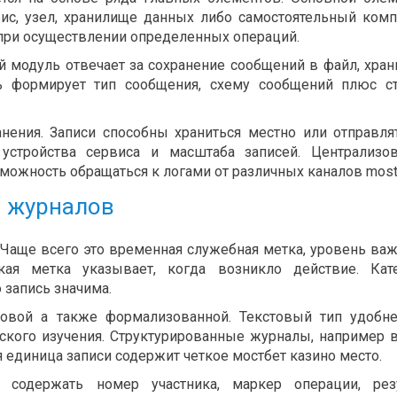
вис, узел, хранилище данных либо самостоятельный комп
 при осуществлении определенных операций.
й модуль отвечает за сохранение сообщений в файл, хра
ль формирует тип сообщения, схему сообщений плюс с
ения. Записи способны храниться местно или отправля
устройства сервиса и масштаба записей. Централизо
можность обращаться к логами от различных каналов most
я журналов
 Чаще всего это временная служебная метка, уровень важ
кая метка указывает, когда возникло действие. Кат
 запись значима.
ковой а также формализованной. Текстовый тип удобн
еского изучения. Структурированные журналы, например 
я единица записи содержит четкое мостбет казино место.
ы содержать номер участника, маркер операции, рез