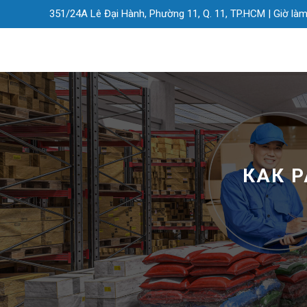
351/24A Lê Đại Hành, Phường 11, Q. 11, TP.HCM |
Giờ làm
КАК 