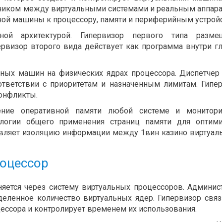
ником между виртуальными системами и реальным аппара
ной машины к процессору, памяти и периферийным устрой
ой архитектурой. Гипервизор первого типа размещ
ервизор второго вида действует как программа внутри г
ных машин на физических ядрах процессора. Диспетчер
тветствии с приоритетам и назначенным лимитам. Гипе
конфликты.
ение оперативной памяти любой системе и монитори
ологии общего применения страниц памяти для оптим
авляет изоляцию информации между 1вин казино виртуа
роцессор
ется через систему виртуальных процессоров. Админис
еленное количество виртуальных ядер. Гипервизор свя
ессора и контролирует временем их использования.