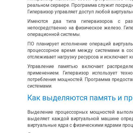
реальном сервере. Программа служит посред
Гипервизор управляет доступ любой виртуаль
Имеются два типа гипервизоров с разн
непосредственно на физическое железо. Гип
операционной системы.
ПО планирует исполнение операций виртуаль
процессорное время между системами в соо
отслеживает нагрузку ресурсов и исключает 
Управление памятью включает распредел
применением. Гипервизор использует техн
потребления мощностей. Программа предост
системами.
Как выделяются память и п
Выделение процессорных мощностей выполня
выделяет каждой виртуальной машине опред
виртуальные ядра с физическими ядрами проц