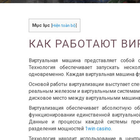
Mục lục
[
Hiện toàn bộ
]
КАК РАБОТАЮТ В
Виртуальная машина представляет собой 
Технология обеспечивает запускать неск
одновременно. Каждая виртуальная машина фу
Основой работы виртуализации выступает сп
реальным железом и виртуальными системами
дисковое место между виртуальными машинам
Виртуализация обеспечивает абсолютную о
функционировании единственной виртуальной
Данные и процессы каждой системы пре
разделения мощностей
1win casino
.
Технология находит использование в центр