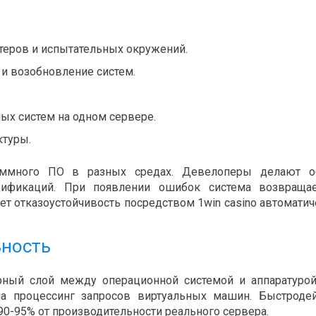
еров и испытательных окружений.
и возобновление систем.
х систем на одном сервере.
ктуры.
раммного ПО в разных средах. Девелоперы делают о
ификаций. При появлении ошибок система возвращае
т отказоустойчивость посредством 1win casino автомати
ьность
рный слой между операционной системой и аппаратурой
на процессинг запросов виртуальных машин. Быстроде
90-95% от производительности реального сервера.