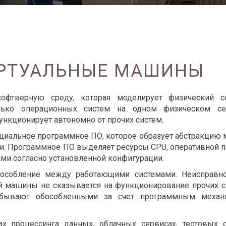
ИРТУАЛЬНЫЕ МАШИНЫ
софтверную среду, которая моделирует физический с
олько операционных систем на одном физическом се
нкционирует автономно от прочих систем.
ециальное программное ПО, которое образует абстракцию
. Программное ПО выделяет ресурсы CPU, оперативной п
и согласно установленной конфигурации.
бособление между работающими системами. Неисправн
 машины не сказывается на функционирование прочих с
бывают обособленными за счет программным механ
ах процессинга данных, облачных сервисах, тестовых 