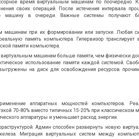
ессорное время виртуальным машинам по поочередно. 
нения своих операций. После истечения интервала про
ую машину в очереди. Важные системы получают б
м машинам при их формировании или запуске. Любая с
еальную память компьютера. Гипервизор транслирует 
еской памяти компьютера.
 виртуальным машинам больше памяти, чем физически до
ктическое использование памяти каждой системой. Сво
выгружены на диск для освобождения ресурсов прочи
применение аппаратных мощностей компьютеров. Реа
зкой 70-80% вместо типичных 15-20% при классическом м
ческого аппаратуры и уменьшает расход энергии.
нфраструктурой. Админ способен развернуть новую вирту
железа. Миграция виртуальных систем между компьют