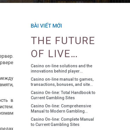
BÀI VIẾT MỚI
THE FUTURE
OF LIVE
ервер.
рвере
DEALER
Casino on-line solutions and the
innovations behind player
CASINOS
interaction
 между
Casino on-line manual to games,
амяти,
transactions, bonuses, and site
capabilities
Casino On-line: Total Handbook to
Current Gambling Sites
ость в
Casino On-line: Comprehensive
истем.
Manual to Modern Gambling
измам
Platforms
Casino On-line: Complete Manual
to Current Gambling Sites
средах