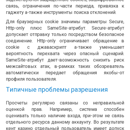
связь, ограничения по-части периода, привязка к
гаджету а-также инструменты поиска отклонений.
Для браузерных cookie значимы параметры Secure,
Http-only плюс SameSite-атрибут. Secure-атрибут
допускает отправку только посредством безопасное
соединение. Http-only ограничивает обращение в
cookie с джаваскрипт а-также уменьшает
вероятность перехвата через опасный сценарий.
SameSite-атрибут дает-возможность снизить риск
межсайтовых атак, в-рамках таких обозреватель
автоматически передает обращения якобы-от
профиля пользователя.
Типичные проблемы разрешения
Просчеты регулярно связаны со неправильной
оценкой прав. Например, система способен
оценивать только наличие входа, при-этом не связь
отдельного ресурса данному аккаунту. Во результате
кент казино отдельный пользователь имеет допуск