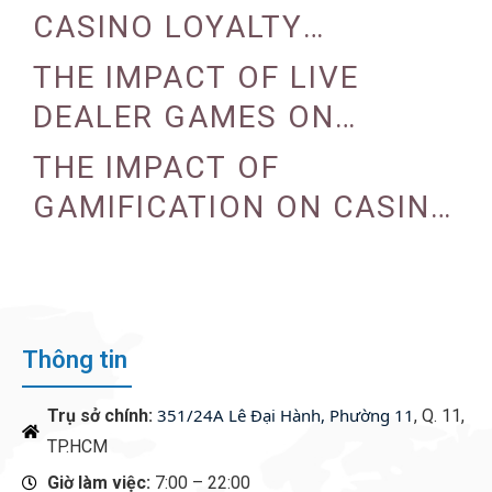
CASINO LOYALTY
PROGRAMS
THE IMPACT OF LIVE
DEALER GAMES ON
CASINO EXPERIENCE
THE IMPACT OF
GAMIFICATION ON CASINO
ENGAGEMENT
Thông tin
351/24A Lê Đại Hành, Phường 11
Trụ sở chính:
, Q. 11,
TP.HCM
Giờ làm việc:
7:00 – 22:00