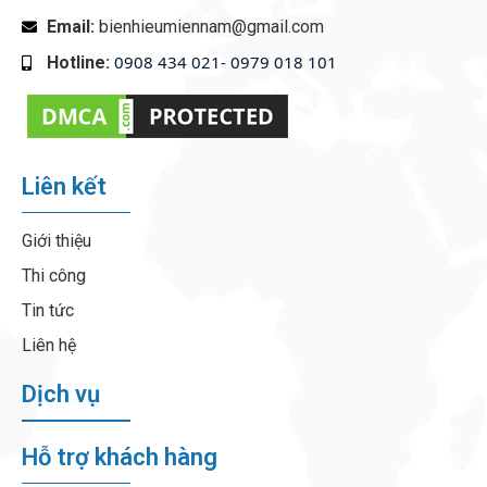
Email:
bienhieumiennam@gmail.com
0908 434 021- 0979 018 101
Hotline:
‭
Liên kết
Giới thiệu
Thi công
Tin tức
Liên hệ
Dịch vụ
Hỗ trợ khách hàng