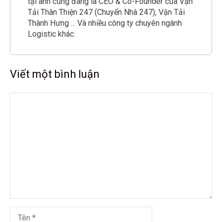
tại anh cũng đang là CEO & Co-Founder của Vận
Tải Thân Thiện 247 (Chuyển Nhà 247), Vận Tải
Thành Hưng ... Và nhiều công ty chuyên ngành
Logistic khác.
Viết một bình luận