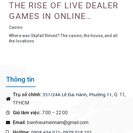
REALITY AND AUGMENTED
THE RISE OF LIVE DEALER
REALITY
GAMES IN ONLINE
CASINOS
Casino
Where was Skyfall filmed? The casino, the house, and all
the locations
Thông tin
351/24A Lê Đại Hành, Phường 11
Trụ sở chính:
, Q. 11,
TP.HCM
Giờ làm việc:
7:00 – 22:00
Email:
bienhieumiennam@gmail.com
0908 434 021- 0979 018 101
Hotline:
‭