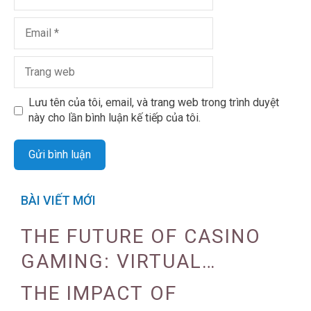
Lưu tên của tôi, email, và trang web trong trình duyệt
này cho lần bình luận kế tiếp của tôi.
BÀI VIẾT MỚI
THE FUTURE OF CASINO
GAMING: VIRTUAL
REALITY AND AUGMENTED
THE IMPACT OF