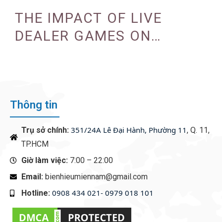
PROGRAMS
THE IMPACT OF LIVE
DEALER GAMES ON
CASINO EXPERIENCE
Thông tin
351/24A Lê Đại Hành, Phường 11
Trụ sở chính:
, Q. 11,
TP.HCM
Giờ làm việc:
7:00 – 22:00
Email:
bienhieumiennam@gmail.com
0908 434 021- 0979 018 101
Hotline:
‭