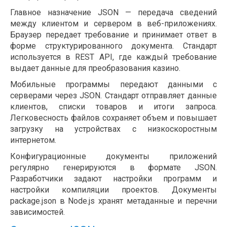
Главное назначение JSON — передача сведений
между клиентом и сервером в веб-приложениях.
Браузер передает требование и принимает ответ в
форме структурированного документа. Стандарт
используется в REST API, где каждый требование
выдает данные для преобразования казино.
Мобильные программы передают данными с
серверами через JSON. Стандарт отправляет данные
клиентов, списки товаров и итоги запроса.
Легковесность файлов сохраняет объем и повышает
загрузку на устройствах с низкоскоростным
интернетом.
Конфигурационные документы приложений
регулярно генерируются в формате JSON.
Разработчики задают настройки программ и
настройки компиляции проектов. Документы
package.json в Node.js хранят метаданные и перечни
зависимостей.