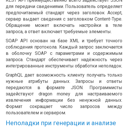
REST API преимущественно всего задействует JSON
для передачи сведениями. Пользователь определяет
предпочитаемый стандарт через заголовок Accept,
сервер выдает сведения с заголовком Content-Type.
Обращение может включать настройки в теле
запроса, а ответ включает требуемые элементы.
SOAP API основан на базе XML и требует точного
соблюдения протокола. Каждый запрос заключается
в оболочку SOAP с параметрами и содержимым
запроса. Стандарт обеспечивает надёжность через
интегрированные инструменты обработки неполадок.
GraphQL дает возможность клиенту получать только
нужные атрибуты данных. Запросы и ответы
передаются в формате JSON. Программисты
задействуют dragon money для настраиваемого
извлечения информации без ненужной данных.
Формат сокращает число запросов между
пользователем и сервером.
Неполадки при генерации и анализе