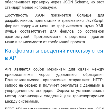
обеспечивает проверку через JSON Schema, но этот
стандарт менее используем.
Доступность JSON признается больше для
разработчиков, привыкших к грамматике JavaScript.
Формат содержит меньше графического шума. XML
лучше соответствует для файлов со составной
архитектурой. Программисты определяют драгон
мани в зависимости от требований проекта.
Как форматы сведений используются
в API
API является собой механизм для связи между
приложениями через удаленные обращения.
Пользовательское приложение отправляет HTTP-
запрос на сервер и получает результат с данными в
упорядоченном стандарте. Форматы устанавливают
метод организации сведений для транспортировки
между системами.