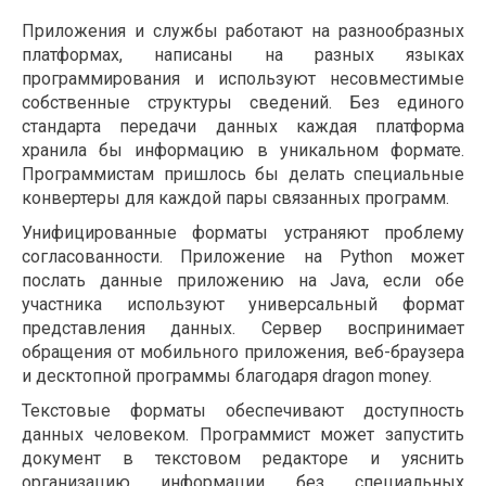
Приложения и службы работают на разнообразных
платформах, написаны на разных языках
программирования и используют несовместимые
собственные структуры сведений. Без единого
стандарта передачи данных каждая платформа
хранила бы информацию в уникальном формате.
Программистам пришлось бы делать специальные
конвертеры для каждой пары связанных программ.
Унифицированные форматы устраняют проблему
согласованности. Приложение на Python может
послать данные приложению на Java, если обе
участника используют универсальный формат
представления данных. Сервер воспринимает
обращения от мобильного приложения, веб-браузера
и десктопной программы благодаря dragon money.
Текстовые форматы обеспечивают доступность
данных человеком. Программист может запустить
документ в текстовом редакторе и уяснить
организацию информации без специальных