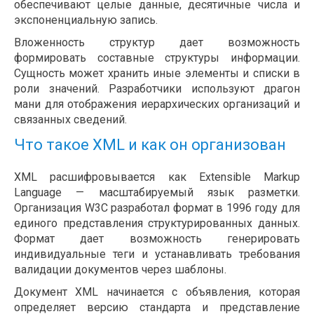
обеспечивают целые данные, десятичные числа и
экспоненциальную запись.
Вложенность структур дает возможность
формировать составные структуры информации.
Сущность может хранить иные элементы и списки в
роли значений. Разработчики используют драгон
мани для отображения иерархических организаций и
связанных сведений.
Что такое XML и как он организован
XML расшифровывается как Extensible Markup
Language — масштабируемый язык разметки.
Организация W3C разработал формат в 1996 году для
единого представления структурированных данных.
Формат дает возможность генерировать
индивидуальные теги и устанавливать требования
валидации документов через шаблоны.
Документ XML начинается с объявления, которая
определяет версию стандарта и представление