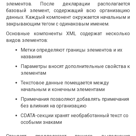
элементов. После декларации располагается
базовый элемент, содержащий всю организацию
данных. Каждый компонент окружается начальным и
закрывающим тегом с одинаковым именем.
Основные компоненты XML содержат несколько
видов элементов:
Метки определяют границы элементов и их
названия
Параметры вносят дополнительные свойства к
элементам
Текстовое данные помещается между
начальным и конечным элементами
Примечания позволяют добавлять примечания
без влияния на организацию
CDATA-секции хранят необработанный текст со
особыми знаками