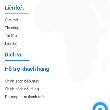
Liên kết
Giới thiệu
Thi công
Tin tức
Liên hệ
Dịch vụ
Hỗ trợ khách hàng
Chính sách bảo mật
Chính sách nội dung
Phương thức thanh toán