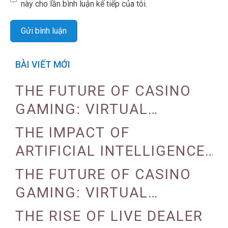
này cho lần bình luận kế tiếp của tôi.
BÀI VIẾT MỚI
THE FUTURE OF CASINO
GAMING: VIRTUAL
REALITY AND AUGMENTED
THE IMPACT OF
REALITY
ARTIFICIAL INTELLIGENCE
ON CASINO OPERATIONS
THE FUTURE OF CASINO
GAMING: VIRTUAL
REALITY AND AUGMENTED
THE RISE OF LIVE DEALER