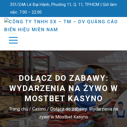
351/24A Lê Đại Hành, Phường 11, Q. 11, TP.HCM |
Giờ làm
việc:
7:00 – 22:00
DOŁĄCZ DO ZABAWY:
WYDARZENIA NA ŻYWO W
MOSTBET KASYNO
Trang chủ
/
Casino
/
Dołącz do zabawy: Wydarzenia na
żywo w Mostbet Kasyno