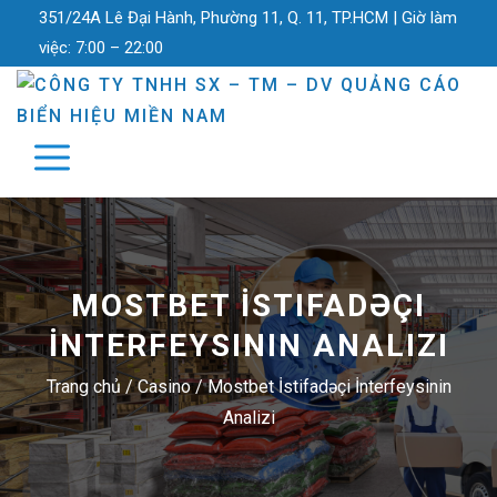
351/24A Lê Đại Hành, Phường 11, Q. 11, TP.HCM |
Giờ làm
việc:
7:00 – 22:00
MOSTBET İSTIFADƏÇI
İNTERFEYSININ ANALIZI
Trang chủ
/
Casino
/
Mostbet İstifadəçi İnterfeysinin
Analizi