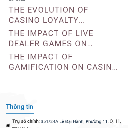
THE EVOLUTION OF
CASINO LOYALTY
PROGRAMS
THE IMPACT OF LIVE
DEALER GAMES ON
CASINO EXPERIENCE
THE IMPACT OF
GAMIFICATION ON CASINO
ENGAGEMENT
Thông tin
351/24A Lê Đại Hành, Phường 11
Trụ sở chính:
, Q. 11,