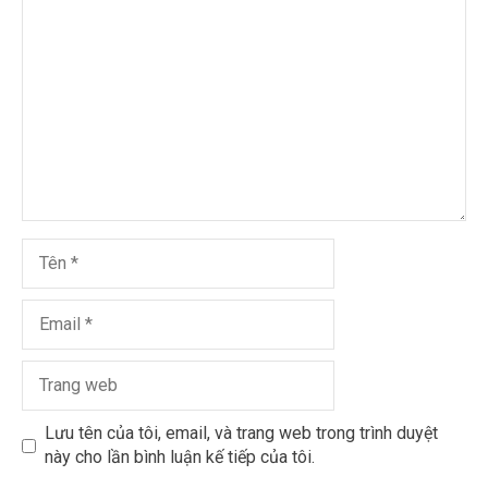
Lưu tên của tôi, email, và trang web trong trình duyệt
này cho lần bình luận kế tiếp của tôi.