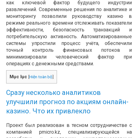
как ключевой фактор будущего индустрии
развлечений. Современные решения по аналитике и
мониторингу позволили руководству казино в
режиме реального времени отслеживать показатели
эффективности, безопасность транзакций и
потребительскую активность. Автоматизированные
системы упростили процесс учёта, обеспечили
точный контроль финансовых потоков и
минимизировали человеческий фактор при
операциях с денежными средствами.
Mục lục
[
Hiện toàn bộ
]
Сразу несколько аналитиков
улучшили прогноз по акциям онлайн-
казино. Что их привлекло
Проект был реализован в тесном сотрудничестве с
компанией pmicro.kz, специализирующейся на