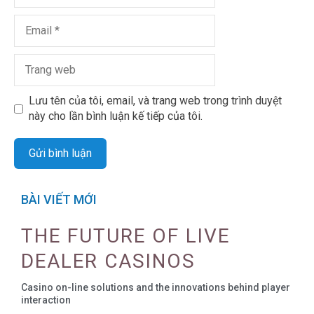
Lưu tên của tôi, email, và trang web trong trình duyệt
này cho lần bình luận kế tiếp của tôi.
BÀI VIẾT MỚI
THE FUTURE OF LIVE
DEALER CASINOS
Casino on-line solutions and the innovations behind player
interaction