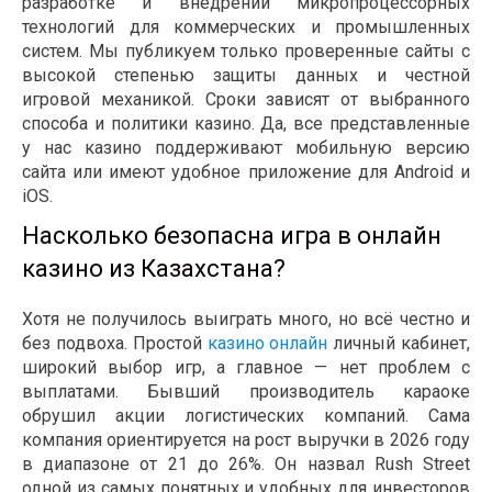
разработке и внедрении микропроцессорных
технологий для коммерческих и промышленных
систем. Мы публикуем только проверенные сайты с
высокой степенью защиты данных и честной
игровой механикой. Сроки зависят от выбранного
способа и политики казино. Да, все представленные
у нас казино поддерживают мобильную версию
сайта или имеют удобное приложение для Android и
iOS.
Насколько безопасна игра в онлайн
казино из Казахстана?
Хотя не получилось выиграть много, но всё честно и
без подвоха. Простой
казино онлайн
личный кабинет,
широкий выбор игр, а главное — нет проблем с
выплатами. Бывший производитель караоке
обрушил акции логистических компаний. Сама
компания ориентируется на рост выручки в 2026 году
в диапазоне от 21 до 26%. Он назвал Rush Street
одной из самых понятных и удобных для инвесторов