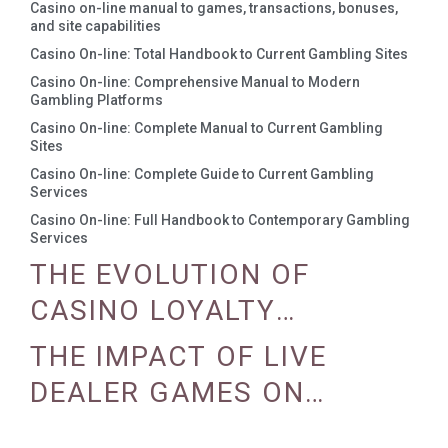
Casino on-line manual to games, transactions, bonuses,
and site capabilities
Casino On-line: Total Handbook to Current Gambling Sites
Casino On-line: Comprehensive Manual to Modern
Gambling Platforms
Casino On-line: Complete Manual to Current Gambling
Sites
Casino On-line: Complete Guide to Current Gambling
Services
Casino On-line: Full Handbook to Contemporary Gambling
Services
THE EVOLUTION OF
CASINO LOYALTY
PROGRAMS
THE IMPACT OF LIVE
DEALER GAMES ON
CASINO EXPERIENCE