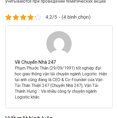
учитываются при проведении тематических акций.
4.2/5 - (4 bình chọn)
Về Chuyển Nhà 247
Phạm Phước Thân (29/09/1991) tốt nghiệp đại
học giao thông vận tải chuyên ngành Logistic. Hiện
tại anh cũng đang là CEO & Co-Founder của Vận
Tải Thân Thiện 247 (Chuyển Nhà 247), Vận Tải
Thành Hưng ... Và nhiều công ty chuyên ngành
Logistic khác.