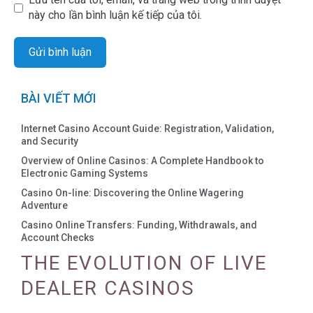
này cho lần bình luận kế tiếp của tôi.
BÀI VIẾT MỚI
Internet Casino Account Guide: Registration, Validation,
and Security
Overview of Online Casinos: A Complete Handbook to
Electronic Gaming Systems
Casino On-line: Discovering the Online Wagering
Adventure
Casino Online Transfers: Funding, Withdrawals, and
Account Checks
THE EVOLUTION OF LIVE
DEALER CASINOS