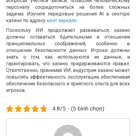
вопросах учетной записи, позволяя человеческому
персоналу сосредоточиться на более сложных
задачах. Изучите передовые решения AI в секторе
казино по адресу
кент зеркало
.
Поскольку ИИ продолжает развиваться, казино
должны оставаться бдительными в отношении
принципиальных соображений, особенно в
отношении безопасности данных. Игроки должны
знать о том, как используются их данные, и
гарантировать, что казино придерживаются правил.
Ответственно, принимая ИИ, индустрия казино может
повысить эффективность эксплуатации, обеспечивая
обеспечение безопасного и приятного опыта для всех
игроков.
4.8/5 - (5 bình chọn)