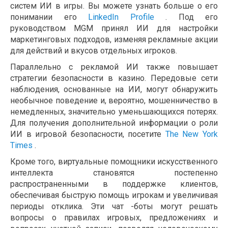
систем ИИ в игры. Вы можете узнать больше о его
понимании его
LinkedIn Profile
. Под его
руководством MGM принял ИИ для настройки
маркетинговых подходов, изменяя рекламные акции
для действий и вкусов отдельных игроков.
Параллельно с рекламой ИИ также повышает
стратегии безопасности в казино. Передовые сети
наблюдения, основанные на ИИ, могут обнаружить
необычное поведение и, вероятно, мошенничество в
немедленных, значительно уменьшающихся потерях.
Для получения дополнительной информации о роли
ИИ в игровой безопасности, посетите
The New York
Times
.
Кроме того, виртуальные помощники искусственного
интеллекта становятся постепенно
распространенными в поддержке клиентов,
обеспечивая быструю помощь игрокам и увеличивая
периоды отклика. Эти чат -боты могут решать
вопросы о правилах игровых, предложениях и