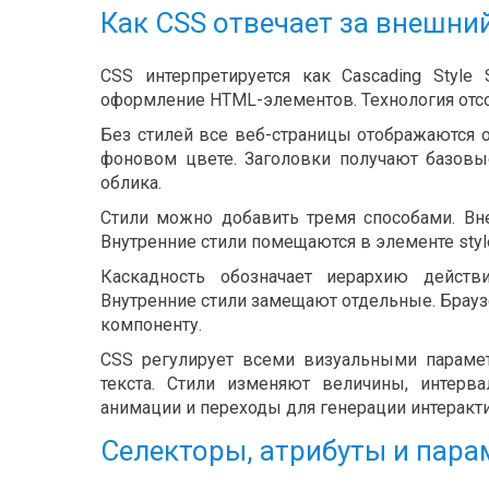
Как CSS отвечает за внешний
CSS интерпретируется как Cascading Style
оформление HTML-элементов. Технология отсо
Без стилей все веб-страницы отображаются 
фоновом цвете. Заголовки получают базов
облика.
Стили можно добавить тремя способами. Вне
Внутренние стили помещаются в элементе styl
Каскадность обозначает иерархию действи
Внутренние стили замещают отдельные. Брау
компоненту.
CSS регулирует всеми визуальными парамет
текста. Стили изменяют величины, интер
анимации и переходы для генерации интеракт
Селекторы, атрибуты и пара