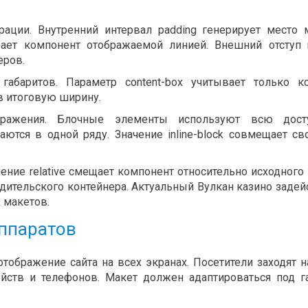
ации. Внутренний интервал padding генерирует место
вает компонент отображаемой линией. Внешний отступ 
еров.
габаритов. Параметр content-box учитывает только ко
 в итоговую ширину.
ображения. Блочные элементы используют всю дост
ются в одной ряду. Значение inline-block совмещает св
чение relative смещает компонент относительно исходного 
одительского контейнера. Актуальный Вулкан казино задей
 макетов.
аппаратов
тображение сайта на всех экранах. Посетители заходят н
йств и телефонов. Макет должен адаптироваться под г