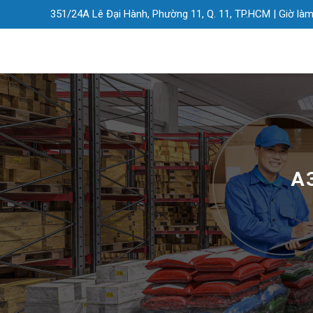
351/24A Lê Đại Hành, Phường 11, Q. 11, TP.HCM |
Giờ làm
А