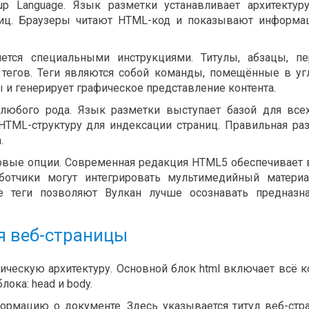
up Language. Язык разметки устанавливает архитектур
ниц. Браузеры читают HTML-код и показывают информ
тся специальными инструкциями. Титулы, абзацы, пе
тегов. Теги являются собой команды, помещённые в у
ы и генерирует графическое представление контента.
любого рода. Язык разметки выступает базой для все
TML-структуру для индексации страниц. Правильная ра
.
новые опции. Современная редакция HTML5 обеспечивает 
ботчики могут интегрировать мультимедийный матери
е теги позволяют Вулкан лучше осознавать предназн
я веб-страницы
ческую архитектуру. Основной блок html включает всё к
ока: head и body.
ормацию о документе. Здесь указывается титул веб-стр