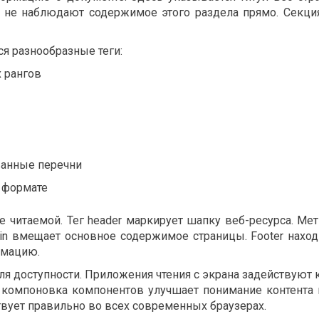
и не наблюдают содержимое этого раздела прямо. Секци
я разнообразные теги:
 рангов
ванные перечни
м формате
читаемой. Тег header маркирует шапку веб-ресурса. Мет
in вмещает основное содержимое страницы. Footer наход
рмацию.
я доступности. Приложения чтения с экрана задействуют 
я компоновка компонентов улучшает понимание контента
твует правильно во всех современных браузерах.