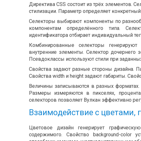
Директива CSS состоит из трёх элементов. Се
стилизации. Параметр определяет конкретный
Селекторы выбирают компоненты по разнообр
компонентам определённого типа. Селек
идентификатора отбирает индивидуальный тег 
Комбинированные селекторы генерируют 
внутренние элементы. Селектор дочернего э
Псевдоклассы используют стили при заданных
Свойства задают разные стороны дизайна. Па
Свойства width и height задают габариты. Свой
Величины записываются в разных форматах. 
Размеры измеряются в пикселях, процент
селекторов позволяет Вулкан эффективно рег
Взаимодействие с цветами, 
Цветовое дизайн генерирует графическую
содержимого. Свойство background-color 