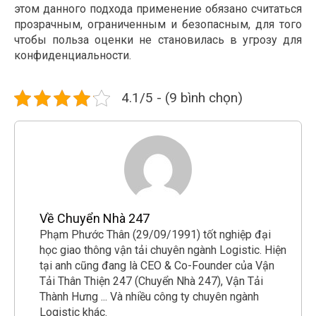
этом данного подхода применение обязано считаться
прозрачным, ограниченным и безопасным, для того
чтобы польза оценки не становилась в угрозу для
конфиденциальности.
4.1/5 - (9 bình chọn)
Về Chuyển Nhà 247
Phạm Phước Thân (29/09/1991) tốt nghiệp đại
học giao thông vận tải chuyên ngành Logistic. Hiện
tại anh cũng đang là CEO & Co-Founder của Vận
Tải Thân Thiện 247 (Chuyển Nhà 247), Vận Tải
Thành Hưng ... Và nhiều công ty chuyên ngành
Logistic khác.