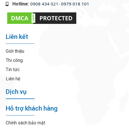
0908 434 021- 0979 018 101
Hotline:
‭
Liên kết
Giới thiệu
Thi công
Tin tức
Liên hệ
Dịch vụ
Hỗ trợ khách hàng
Chính sách bảo mật