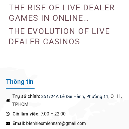
REALITY AND AUGMENTED
THE RISE OF LIVE DEALER
REALITY
GAMES IN ONLINE
CASINOS
THE EVOLUTION OF LIVE
DEALER CASINOS
Thông tin
351/24A Lê Đại Hành, Phường 11
Trụ sở chính:
, Q. 11,
TP.HCM
Giờ làm việc:
7:00 – 22:00
Email:
bienhieumiennam@gmail.com