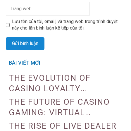
Lưu tên của tôi, email, và trang web trong trình duyệt
này cho lần bình luận kế tiếp của tôi.
BÀI VIẾT MỚI
THE EVOLUTION OF
CASINO LOYALTY
PROGRAMS
THE FUTURE OF CASINO
GAMING: VIRTUAL
REALITY AND AUGMENTED
THE RISE OF LIVE DEALER