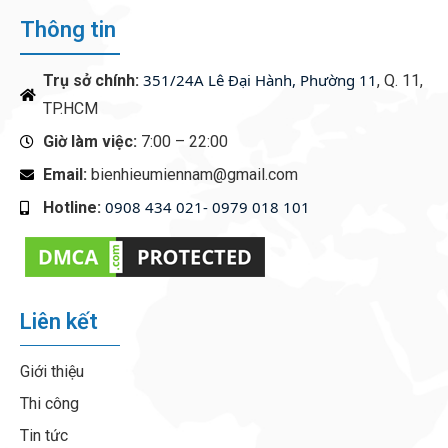
Thông tin
351/24A Lê Đại Hành, Phường 11
Trụ sở chính:
, Q. 11,
TP.HCM
Giờ làm việc:
7:00 – 22:00
Email:
bienhieumiennam@gmail.com
0908 434 021- 0979 018 101
Hotline:
‭
Liên kết
Giới thiệu
Thi công
Tin tức