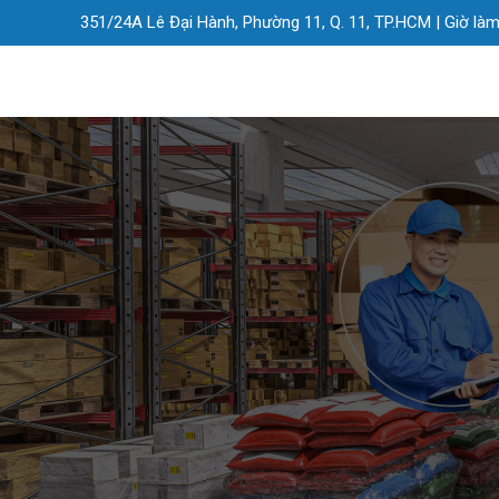
351/24A Lê Đại Hành, Phường 11, Q. 11, TP.HCM |
Giờ làm