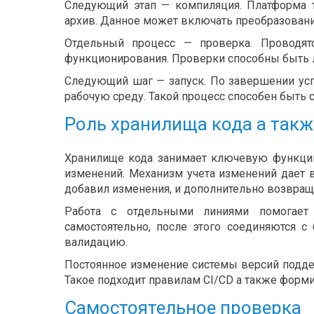
Следующий этап — компиляция. Платформа 
архив. Данное может включать преобразовани
Отдельный процесс — проверка. Проводят
функционирования. Проверки способны быть
Следующий шаг — запуск. По завершении ус
рабочую среду. Такой процесс способен быть 
Роль хранилища кода а такж
Хранилище кода занимает ключевую функцию
изменений. Механизм учета изменений дает 
добавил изменения, и дополнительно возвращ
Работа с отдельными линиями помогает 
самостоятельно, после этого соединяются с
валидацию.
Постоянное изменение системы версий подде
Такое подходит правилам CI/CD а также форми
Самостоятельное проверка