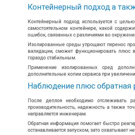
Контейнерный подход а так
Контейнерный подход используется с целью 
самостоятельном контейнере, какой содерж
ошибок, связанных с различиями во окружени
Изолированные среды упрощают перенос прог
валидации, сможет функционировать плюс в
гораздо стабильным.
Применение изолированных сред дополни
дополнительные копии сервиса при увеличени
Наблюдение плюс обратная 
После деплоя необходимо отслеживать р
производительность, надежность а также то
направляется инженерам.
Обратная информация помогает быстро реаги
останавливается запуском, зато охватывает н