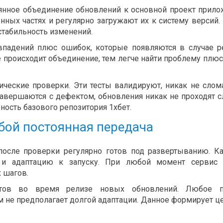
оянное объединение обновлений к основной проект прило
ных частях и регулярно загружают их к систему версий.
стабильность изменений.
впадений плюс ошибок, которые появляются в случае 
 происходит объединение, тем легче найти проблему плюс
ческие проверки. Эти тесты валидируют, никак не слом
 завершаются с дефектом, обновления никак не проходят 
ность базового репозитория 1хбет.
бой постоянная передача
 после проверки регулярно готов под развертыванию. 
ку и адаптацию к запуску. При любой момент сервис
 шагов.
тов во время релизе новых обновлений. Любое п
 не предполагает долгой адаптации. Данное формирует ц