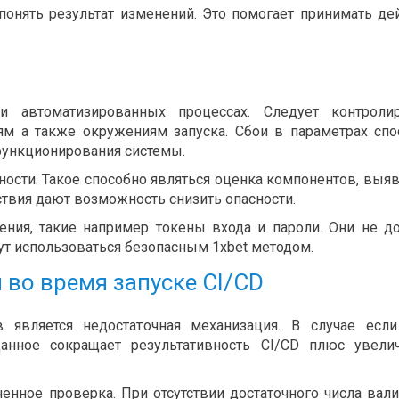
понять результат изменений. Это помогает принимать де
 автоматизированных процессах. Следует контролир
ям а также окружениям запуска. Сбои в параметрах сп
функционирования системы.
ности. Такое способно являться оценка компонентов, выя
ствия дают возможность снизить опасности.
ния, такие например токены входа и пароли. Они не 
ут использоваться безопасным 1xbet методом.
во время запуске CI/CD
 является недостаточная механизация. В случае есл
данное сокращает результативность CI/CD плюс увели
енное проверка. При отсутствии достаточного числа вал