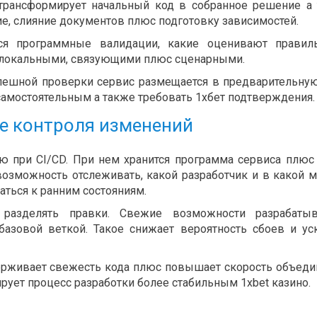
трансформирует начальный код в собранное решение а
е, слияние документов плюс подготовку зависимостей.
ся программные валидации, какие оценивают правиль
 локальными, связующими плюс сценарными.
пешной проверки сервис размещается в предварительну
самостоятельным а также требовать 1хбет подтверждения.
е контроля изменений
 при CI/CD. При нем хранится программа сервиса плюс
возможность отслеживать, какой разработчик и в какой 
аться к ранним состояниям.
разделять правки. Свежие возможности разрабатыв
 базовой веткой. Такое снижает вероятность сбоев и ус
рживает свежесть кода плюс повышает скорость объеди
рует процесс разработки более стабильным 1xbet казино.