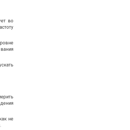
ует во
астоту
уровне
ывания
скать
ерить
едения
как не
.