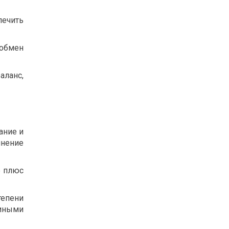
печить
 обмен
аланс,
ание и
лнение
е плюс
тепени
 иными