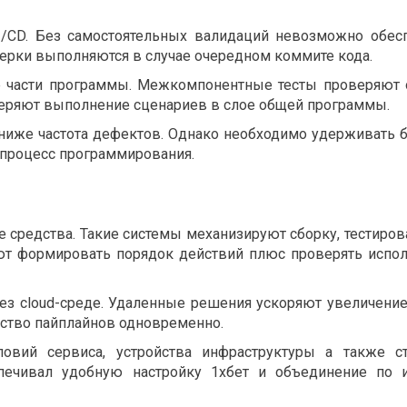
/CD. Без самостоятельных валидаций невозможно обес
верки выполняются в случае очередном коммите кода.
 части программы. Межкомпонентные тесты проверяют
еряют выполнение сценариев в слое общей программы.
 ниже частота дефектов. Однако необходимо удерживать б
 процесс программирования.
 средства. Такие системы механизируют сборку, тестиров
т формировать порядок действий плюс проверять испо
рез cloud-среде. Удаленные решения ускоряют увеличени
ство пайплайнов одновременно.
ловий сервиса, устройства инфраструктуры а также с
спечивал удобную настройку 1хбет и объединение по