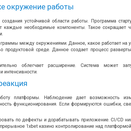
же окружение работы
создания устойчивой области работы. Программа старт
ит каждые необходимые компоненты. Такое сокращает ч
и.
раммы между окружениями. Данное, какое работает на 
о продуктовой среде. Данное создает процесс разверт
тельно облегчает расширение. Система может запу
и интенсивности.
реакция
аботу платформы. Наблюдение дает возможность изм
чность функционирования. Если формируются ошибки, св
ровать по дефекты и дорабатывать приложение. CI/CD ни
епрерывное 1xbet казино контролирование над платформой