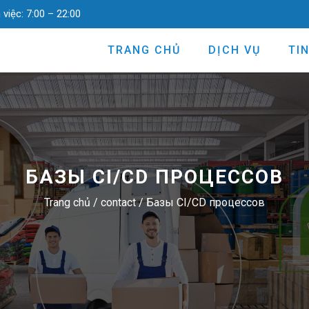
 việc:
7:00 – 22:00
TRANG CHỦ
DỊCH VỤ
TI
БАЗЫ CI/CD ПРОЦЕССОВ
Trang chủ
/
contact
/
Базы CI/CD процессов