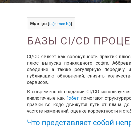
Mục lục
[
Hiện toàn bộ
]
БАЗЫ CI/CD ПРОЦ
CI/CD являет как совокупность практик плю
плюс выпуска прикладного софта. Аббрев
сведение а также регулярную передачу и
публикацию обновлений, снизить количест
сервисов.
В современной создании CI/CD используется
аналогичные как
1хбет
, помогают структурир
правки во коде движутся путь от плана до
частоте изменений, оценке корректности и ста
Что представляет собой неп