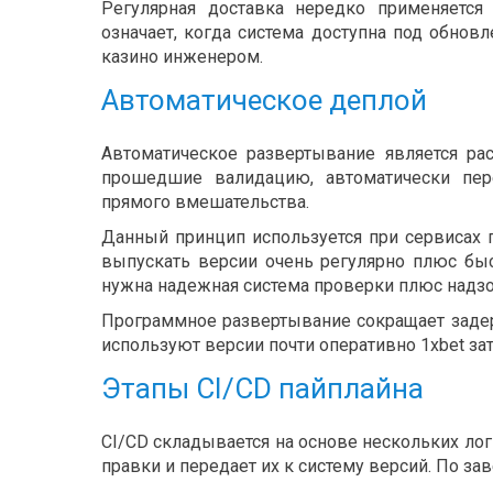
Регулярная доставка нередко применяется
означает, когда система доступна под обнов
казино инженером.
Автоматическое деплой
Автоматическое развертывание является ра
прошедшие валидацию, автоматически пер
прямого вмешательства.
Данный принцип используется при сервисах 
выпускать версии очень регулярно плюс быс
нужна надежная система проверки плюс надзо
Программное развертывание сокращает заде
используют версии почти оперативно 1xbet з
Этапы CI/CD пайплайна
CI/CD складывается на основе нескольких лог
правки и передает их к систему версий. По за