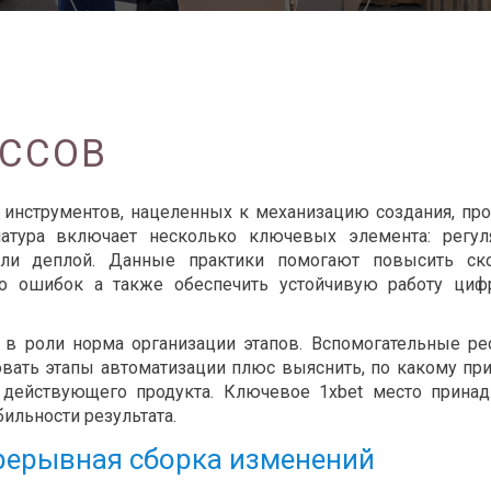
ЕССОВ
с инструментов, нацеленных к механизацию создания, пр
иатура включает несколько ключевых элемента: регу
ли деплой. Данные практики помогают повысить ско
во ошибок а также обеспечить устойчивую работу ци
 в роли норма организации этапов. Вспомогательные ре
овать этапы автоматизации плюс выяснить, по какому пр
 действующего продукта. Ключевое 1xbet место прина
бильности результата.
рерывная сборка изменений