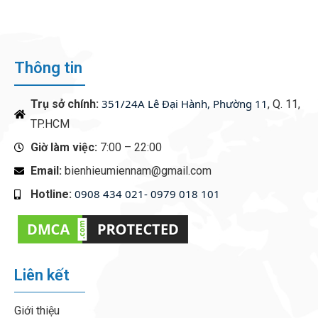
Thông tin
351/24A Lê Đại Hành, Phường 11
Trụ sở chính:
, Q. 11,
TP.HCM
Giờ làm việc:
7:00 – 22:00
Email:
bienhieumiennam@gmail.com
0908 434 021- 0979 018 101
Hotline:
‭
Liên kết
Giới thiệu