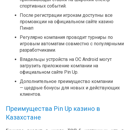
спортивных событий.
После регистрации игрокам доступны все
промоакции на официальном сайте казино
Пинап
Регулярно компания проводит турниры по
игровым автоматам совместно с популярными
разработчиками.
Владельцы устройств на ОС Android могут
загрузить приложение компании на
официальном сайте Pin Up.
Дополнительное преимущество компании
— щедрые бонусы для новых и действующих
клиентов.
Преимущества Pin Up казино в
Казахстане