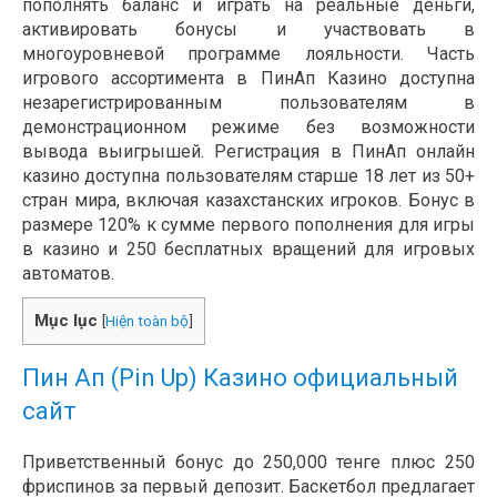
пополнять баланс и играть на реальные деньги,
активировать бонусы и участвовать в
многоуровневой программе лояльности. Часть
игрового ассортимента в ПинАп Казино доступна
незарегистрированным пользователям в
демонстрационном режиме без возможности
вывода выигрышей. Регистрация в ПинАп онлайн
казино доступна пользователям старше 18 лет из 50+
стран мира, включая казахстанских игроков. Бонус в
размере 120% к сумме первого пополнения для игры
в казино и 250 бесплатных вращений для игровых
автоматов.
Mục lục
[
Hiện toàn bộ
]
Пин Ап (Pin Up) Казино официальный
сайт
Приветственный бонус до 250,000 тенге плюс 250
фриспинов за первый депозит. Баскетбол предлагает