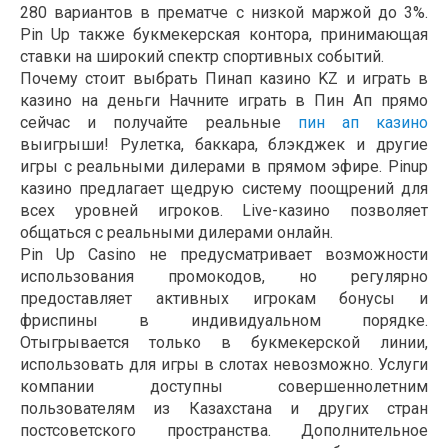
280 вариантов в прематче с низкой маржой до 3%.
Pin Up также букмекерская контора, принимающая
ставки на широкий спектр спортивных событий.
Почему стоит выбрать Пинап казино KZ и играть в
казино на деньги Начните играть в Пин Ап прямо
сейчас и получайте реальные
пин ап казино
выигрыши! Рулетка, баккара, блэкджек и другие
игры с реальными дилерами в прямом эфире. Pinup
казино предлагает щедрую систему поощрений для
всех уровней игроков. Live-казино позволяет
общаться с реальными дилерами онлайн.
Pin Up Casino не предусматривает возможности
использования промокодов, но регулярно
предоставляет активных игрокам бонусы и
фриспины в индивидуальном порядке.
Отыгрывается только в букмекерской линии,
использовать для игры в слотах невозможно. Услуги
компании доступны совершеннолетним
пользователям из Казахстана и других стран
постсоветского пространства. Дополнительное