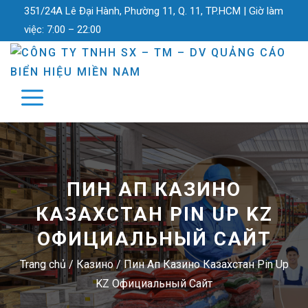
351/24A Lê Đại Hành, Phường 11, Q. 11, TP.HCM |
Giờ làm
việc:
7:00 – 22:00
ПИН АП КАЗИНО
КАЗАХСТАН PIN UP KZ
ОФИЦИАЛЬНЫЙ САЙТ
Trang chủ
/
Казино
/
Пин Ап Казино Казахстан Pin Up
KZ Официальный Сайт