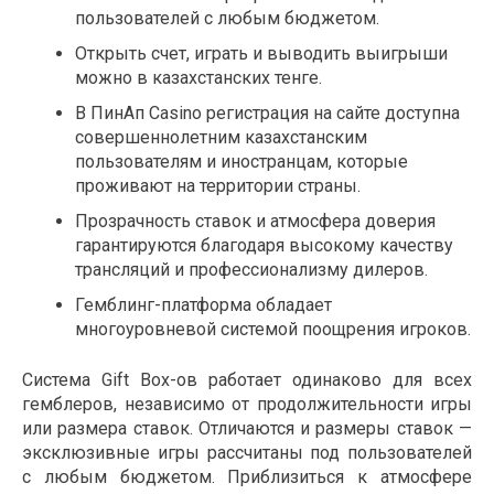
пользователей с любым бюджетом.
Открыть счет, играть и выводить выигрыши
можно в казахстанских тенге.
В ПинАп Casino регистрация на сайте доступна
совершеннолетним казахстанским
пользователям и иностранцам, которые
проживают на территории страны.
Прозрачность ставок и атмосфера доверия
гарантируются благодаря высокому качеству
трансляций и профессионализму дилеров.
Гемблинг-платформа обладает
многоуровневой системой поощрения игроков.
Система Gift Box-ов работает одинаково для всех
гемблеров, независимо от продолжительности игры
или размера ставок. Отличаются и размеры ставок —
эксклюзивные игры рассчитаны под пользователей
с любым бюджетом. Приблизиться к атмосфере