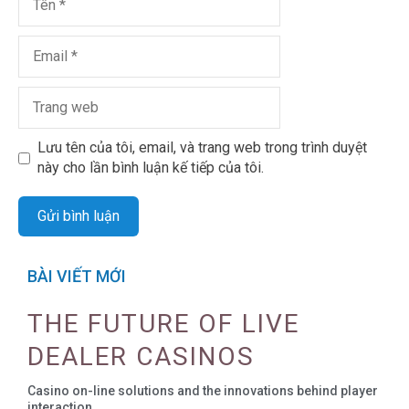
Lưu tên của tôi, email, và trang web trong trình duyệt
này cho lần bình luận kế tiếp của tôi.
BÀI VIẾT MỚI
THE FUTURE OF LIVE
DEALER CASINOS
Casino on-line solutions and the innovations behind player
interaction