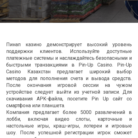
Пинап казино демонстрирует высокий уровень
поддержки клиентов. Используйте доступные
платежные системы и наслаждайтесь безопасными и
быстрыми транзакциями в Pin-Up Casino. Pin-Up
Casino Казахстан предлагает широкий выбор
методов для пополнения счета и вывода средств.
После окончания игровой сессии на чужом
устройстве следует выйти из учетной записи. Для
скачивания APK-файла, посетите Pin Up сайт со
смартфона или планшета.
Компания предлагает более 5000 развлечений в
лобби, включая видео слоты, карточные и
настольные игры, краш-игры, лотереи и игровые
шоу. После успешной регистрации игрок сможет