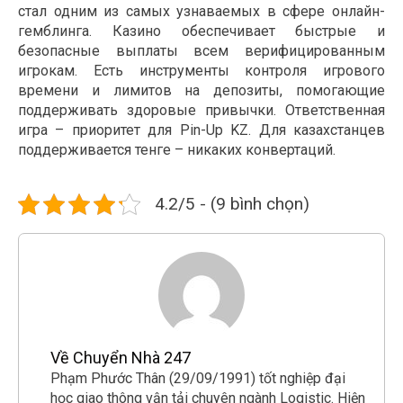
стал одним из самых узнаваемых в сфере онлайн-
гемблинга. Казино обеспечивает быстрые и
безопасные выплаты всем верифицированным
игрокам. Есть инструменты контроля игрового
времени и лимитов на депозиты, помогающие
поддерживать здоровые привычки. Ответственная
игра – приоритет для Pin-Up KZ. Для казахстанцев
поддерживается тенге – никаких конвертаций.
4.2/5 - (9 bình chọn)
Về Chuyển Nhà 247
Phạm Phước Thân (29/09/1991) tốt nghiệp đại
học giao thông vận tải chuyên ngành Logistic. Hiện