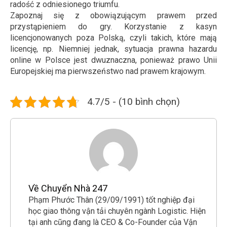
radość z odniesionego triumfu.
Zapoznaj się z obowiązującym prawem przed
przystąpieniem do gry. Korzystanie z kasyn
licencjonowanych poza Polską, czyli takich, które mają
licencję, np. Niemniej jednak, sytuacja prawna hazardu
online w Polsce jest dwuznaczna, ponieważ prawo Unii
Europejskiej ma pierwszeństwo nad prawem krajowym.
4.7/5 - (10 bình chọn)
Về Chuyển Nhà 247
Phạm Phước Thân (29/09/1991) tốt nghiệp đại
học giao thông vận tải chuyên ngành Logistic. Hiện
tại anh cũng đang là CEO & Co-Founder của Vận