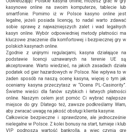
Odwiedzając Polskie kasyna online, możesz grać w gry
kasynowe online na swoim komputerze, tablecie lub
smartfonie. Pomimo iż w Polsce kasyno online jest
legalne, jeżeli posiada licencję, to nadal warto zdawać
sobie sprawę z najważniejszych zalet i wad legalnych
kasyn online. Wybór odpowiedniej metody płatności ma
kluczowe znaczenie dla komfortowej i bezpiecznej gry w
polskich kasynach online.
Zgodnie z unijnymi regulacjami, kasyna działające na
podstawie licencji uznawanych na terenie UE są
akceptowane. Warto wiedzieć, na jakich zasadach działa
podatek od gier hazardowych w Polsce. Nie wpływa to w
żaden sposób na naszą ocenę kasyna, więcej o tym jak
oceniamy kasyna przeczytasz w “Ocena PL-Casinority”.
Świetne wieści dla fanów szybkich i łatwych płatności
online. Naszym celem jest pomóc Ci wybrać najlepsze
miejsce do gry. Dlatego też, zawsze podkreślamy Wam,
aby zwracać uwagę na jakość obsługi klienta kasynie.
Całkowicie bezpieczne i sprawdzone, ale jednocześnie
nielegalne w Polsce. Z kolei bonusy na start, turnieje i klub
VIP podnoszą wartość bankrolla, a więc czynią grę