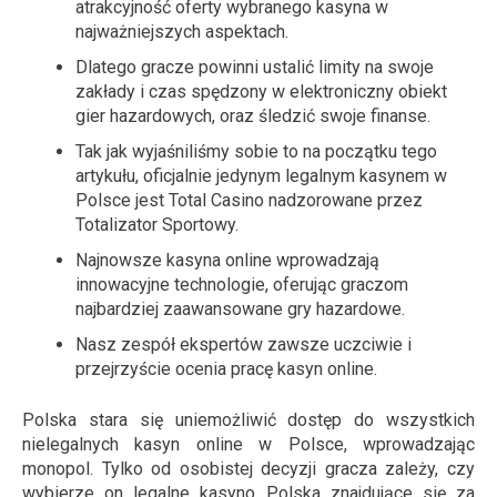
atrakcyjność oferty wybranego kasyna w
najważniejszych aspektach.
Dlatego gracze powinni ustalić limity na swoje
zakłady i czas spędzony w elektroniczny obiekt
gier hazardowych, oraz śledzić swoje finanse.
Tak jak wyjaśniliśmy sobie to na początku tego
artykułu, oficjalnie jedynym legalnym kasynem w
Polsce jest Total Casino nadzorowane przez
Totalizator Sportowy.
Najnowsze kasyna online wprowadzają
innowacyjne technologie, oferując graczom
najbardziej zaawansowane gry hazardowe.
Nasz zespół ekspertów zawsze uczciwie i
przejrzyście ocenia pracę kasyn online.
Polska stara się uniemożliwić dostęp do wszystkich
nielegalnych kasyn online w Polsce, wprowadzając
monopol. Tylko od osobistej decyzji gracza zależy, czy
wybierze on legalne kasyno Polska znajdujące się za