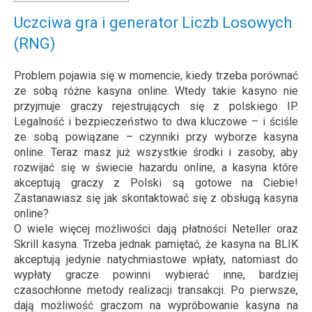
Uczciwa gra i generator Liczb Losowych
(RNG)
Problem pojawia się w momencie, kiedy trzeba porównać
ze sobą różne kasyna online. Wtedy takie kasyno nie
przyjmuje graczy rejestrujących się z polskiego IP.
Legalność i bezpieczeństwo to dwa kluczowe – i ściśle
ze sobą powiązane – czynniki przy wyborze kasyna
online. Teraz masz już wszystkie środki i zasoby, aby
rozwijać się w świecie hazardu online, a kasyna które
akceptują graczy z Polski są gotowe na Ciebie!
Zastanawiasz się jak skontaktować się z obsługą kasyna
online?
O wiele więcej możliwości dają płatności Neteller oraz
Skrill kasyna. Trzeba jednak pamiętać, że kasyna na BLIK
akceptują jedynie natychmiastowe wpłaty, natomiast do
wypłaty gracze powinni wybierać inne, bardziej
czasochłonne metody realizacji transakcji. Po pierwsze,
dają możliwość graczom na wypróbowanie kasyna na