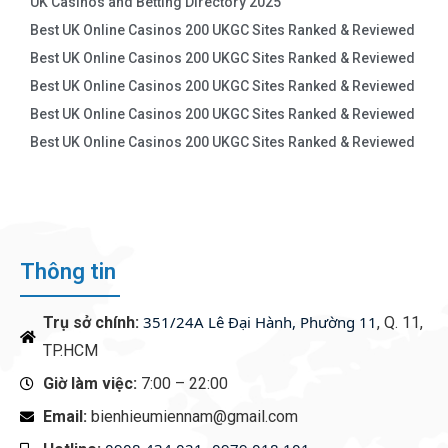
UK Casinos and Betting Directory 2025
Best UK Online Casinos 200 UKGC Sites Ranked & Reviewed
Best UK Online Casinos 200 UKGC Sites Ranked & Reviewed
Best UK Online Casinos 200 UKGC Sites Ranked & Reviewed
Best UK Online Casinos 200 UKGC Sites Ranked & Reviewed
Best UK Online Casinos 200 UKGC Sites Ranked & Reviewed
Thông tin
351/24A Lê Đại Hành, Phường 11
Trụ sở chính:
, Q. 11,
TP.HCM
Giờ làm việc:
7:00 – 22:00
Email:
bienhieumiennam@gmail.com