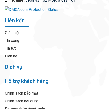
0908 434 021- 0979 018 101
Hotline:
‭
Liên kết
Giới thiệu
Thi công
Tin tức
Liên hệ
Dịch vụ
Hỗ trợ khách hàng
Chính sách bảo mật
Chính sách nội dung
Phương thức thanh toán