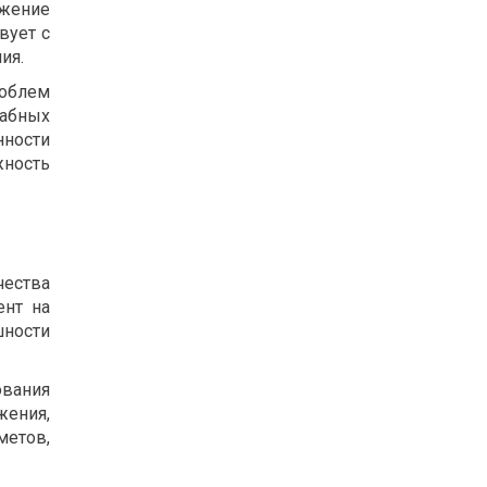
ажение
вует с
ия.
роблем
табных
нности
ность
чества
ент на
шности
вания
жения,
метов,