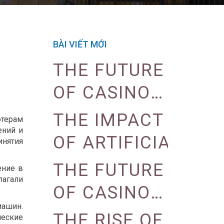
BÀI VIẾT MỚI
THE FUTURE
OF CASINO
GAMING:
THE IMPACT
ютерам
ений и
VIRTUAL
OF ARTIFICIAL
инятия
REALITY
INTELLIGENCE
THE FUTURE
ение в
AND
лагали
ON CASINO
OF CASINO
AUGMENTED
OPERATIONS
машин.
GAMING:
THE RISE OF
ческие