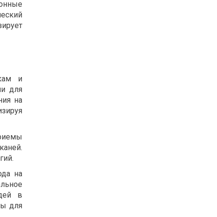
ионные
ческий
зирует
кам и
ии для
ния на
изируя
риемы
каней.
гий.
ода на
льное
дей в
ны для