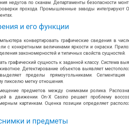
ния недугов по сканам. Департаменты безопасности мон
роверки прохода. Промышленные заводы интегрируют 
ентах.
ения и его функции
омпьютера конвертировать графические сведения в чис
сели с конкретными величинами яркости и окраски. Прил
еления закономерностей и типичных свойств сущностей.
ть графический сущность к заданной классу. Система выя
е животное. Детектирование объектов выявляет местопол
ыделяет пределы прямоугольниками. Сегментация 
му пикселю метку отношения.
смещение предметов между снимками ролика. Распозн
дей в движении. On-X Casino решает проблему воссо
мерным картинкам. Оценка позиции определяет распол
 снимки и предметы