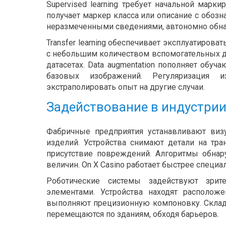
Supervised learning требует начальной мар
получает маркер класса или описание с обозн
неразмеченными сведениями, автономно обна
Transfer learning обеспечивает эксплуатироват
с небольшим количеством вспомогательных д
датасетах. Data augmentation пополняет обу
базовых изображений. Регуляризация и
экстраполировать опыт на другие случаи.
Задействование в индустрии
Фабричные предприятия устанавливают визу
изделий. Устройства снимают детали на тр
присутствие повреждений. Алгоритмы обнар
величин. On X Casino работает быстрее специ
Роботические системы задействуют зрит
элементами. Устройства находят располож
выполняют прецизионную компоновку. Склад
перемещаются по зданиям, обходя барьеров.