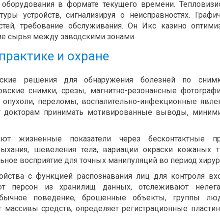
 оборудования в формате текущего времени. Тепловиз
ры устройств, сигнализируя о неисправностях. Графи
тей, требование обслуживания. Он Икс казино оптими
ие сырья между заводскими зонами.
практике и охране
еские решения для обнаружения болезней по сним
овские снимки, срезы, магнитно-резонансные фотограф
опухоли, переломы, воспалительно-инфекционные явле
ет докторам принимать мотивированные выводы, миним
ют жизненные показатели через бесконтактные п
ыхания, шевеления тела, вариации окраски кожаных т
ьное восприятие для точных манипуляций во период хирур
ойства с функцией распознавания лиц для контроля вх
т персон из хранилищ данных, отслеживают нелега
обычное поведение, брошенные объекты, группы лю
ет массивы средств, определяет регистрационные пласти