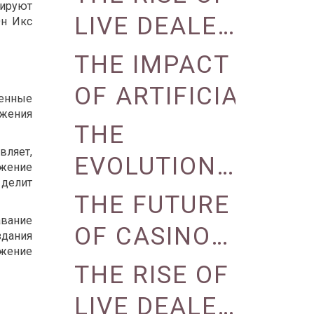
REALITY
тируют
VIRTUAL
LIVE DEALER
Он Икс
REALITY
GAMES IN
THE IMPACT
AND
ONLINE
OF ARTIFICIAL
ленные
AUGMENTED
CASINOS
ожения
INTELLIGENCE
THE
REALITY
ON CASINO
вляет,
EVOLUTION
ожение
делит
OPERATIONS
OF CASINO
THE FUTURE
авание
LOYALTY
OF CASINO
здания
ожение
PROGRAMS
GAMING:
THE RISE OF
VIRTUAL
LIVE DEALER