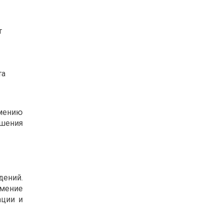
т
та
мению
ешения
ений.
умение
ации и