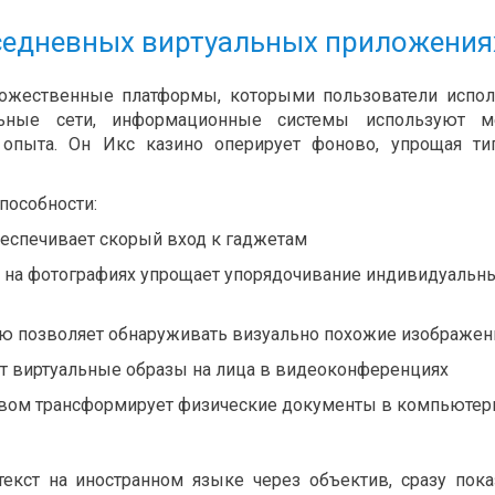
седневных виртуальных приложения
ножественные платформы, которыми пользователи испо
альные сети, информационные системы используют м
 опыта. Он Икс казино оперирует фоново, упрощая т
пособности:
беспечивает скорый вход к гаджетам
 на фотографиях упрощает упорядочивание индивидуальн
ю позволяет обнаруживать визуально похожие изображен
 виртуальные образы на лица в видеоконференциях
ивом трансформирует физические документы в компьюте
кст на иностранном языке через объектив, сразу пок