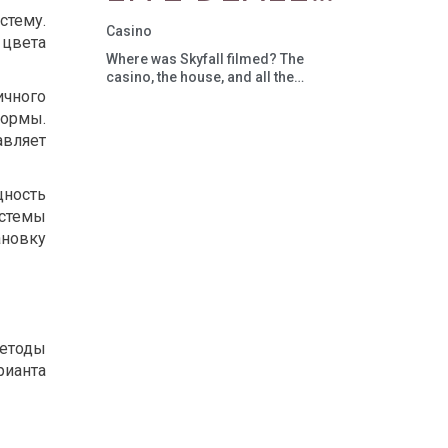
REALITY
стему.
GAMES IN
Casino
 цвета
AND
Where was Skyfall filmed? The
ONLINE
casino, the house, and all the
locations
ичного
AUGMENTED
CASINOS
формы.
авляет
REALITY
щность
стемы
ановку
етоды
рианта