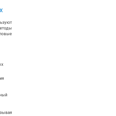
х
льзуют
етоды
иповые
ых
ия
рный
азывая