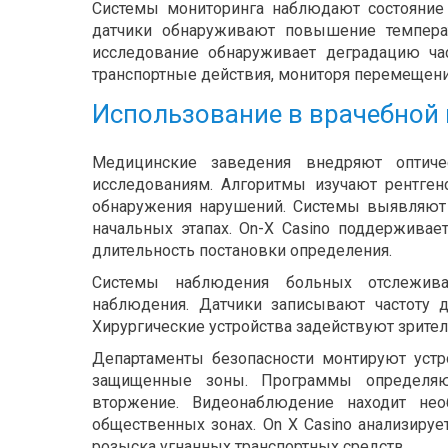
Системы мониторинга наблюдают состояние
датчики обнаруживают повышение температу
исследование обнаруживает деградацию час
транспортные действия, мониторя перемещен
Использование в врачебной 
Медицинские заведения внедряют оптич
исследованиям. Алгоритмы изучают рентген
обнаружения нарушений. Системы выявляют 
начальных этапах. On-X Casino поддержива
длительность постановки определения.
Системы наблюдения больных отслежива
наблюдения. Датчики записывают частоту д
Хирургические устройства задействуют зрител
Департаменты безопасности монтируют устр
защищенные зоны. Программы определяю
вторжение. Видеонаблюдение находит не
общественных зонах. On X Casino анализиру
розыска угнанных транспортных средств.