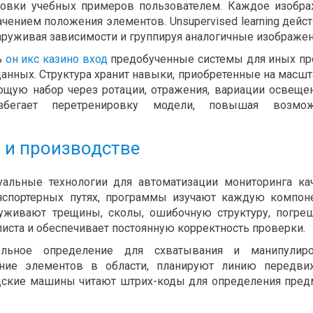
кировки учебных примеров пользователем. Каждое изобр
ачением положения элементов. Unsupervised learning дейст
руживая зависимости и группируя аналогичные изображен
ь
он икс казино вход
предобученные системы для иных п
анных. Структура хранит навыки, приобретенные на масш
чающую набор через ротации, отражения, вариации освеще
збегает перетренировку модели, повышая возмож
 и производстве
альные технологии для автоматизации мониторинга ка
анспортерных путях, программы изучают каждую компон
уживают трещины, сколы, ошибочную структуру, погре
алиста и обеспечивает постоянную корректность проверки.
ельное определение для схватывания и манипулиро
ение элементов в области, планируют линию передви
ские машины читают штрих-коды для определения пред