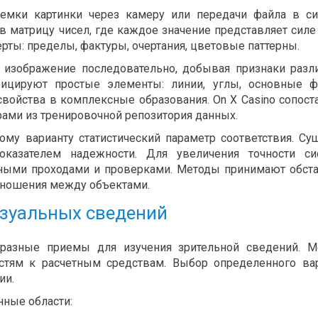
емки картинки через камеру или передачи файла в си
 матрицу чисел, где каждое значение представляет силе
ты: пределы, фактуры, очертания, цветовые паттерны.
изображение последовательно, добывая признаки разл
фицируют простые элементы: линии, углы, основные 
войства в комплексные образования. On X Casino сопост
ами из тренировочной репозитория данных.
му варианту статистический параметр соответствия. Су
казателем надежности. Для увеличения точности си
нными проходами и проверками. Методы принимают обст
тношения между объектами.
зуальных сведений
разные приемы для изучения зрительной сведений. М
стям к расчетным средствам. Выбор определенного ва
ии.
ные области: