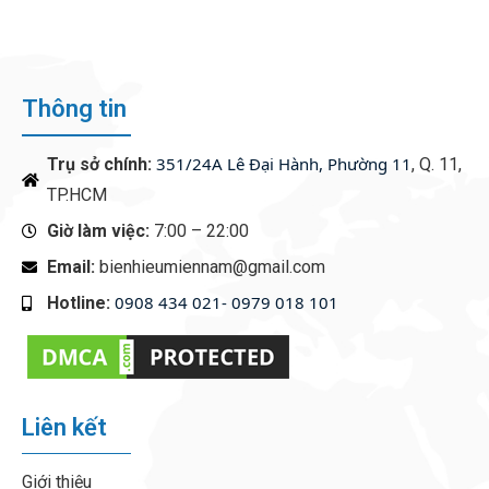
Thông tin
351/24A Lê Đại Hành, Phường 11
Trụ sở chính:
, Q. 11,
TP.HCM
Giờ làm việc:
7:00 – 22:00
Email:
bienhieumiennam@gmail.com
0908 434 021- 0979 018 101
Hotline:
‭
Liên kết
Giới thiệu