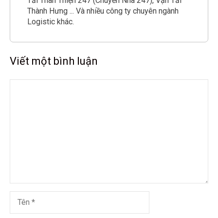
Tải Thân Thiện 247 (Chuyển Nhà 247), Vận Tải
Thành Hưng ... Và nhiều công ty chuyên ngành
Logistic khác.
Viết một bình luận