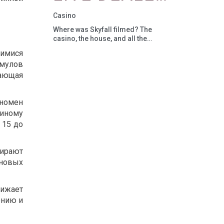
REALITY
GAMES IN
Casino
AND
Where was Skyfall filmed? The
ONLINE
casino, the house, and all the
locations
AUGMENTED
щимися
CASINOS
мулов
REALITY
чающая
номен
 иному
 15 до
бирают
иновых
нижает
ению и