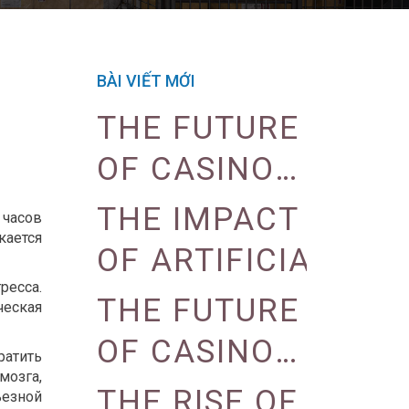
BÀI VIẾT MỚI
THE FUTURE
OF CASINO
GAMING:
THE IMPACT
 часов
кается
VIRTUAL
OF ARTIFICIAL
REALITY
ресса.
INTELLIGENCE
THE FUTURE
ческая
AND
ON CASINO
OF CASINO
ратить
AUGMENTED
OPERATIONS
мозга,
GAMING:
THE RISE OF
езной