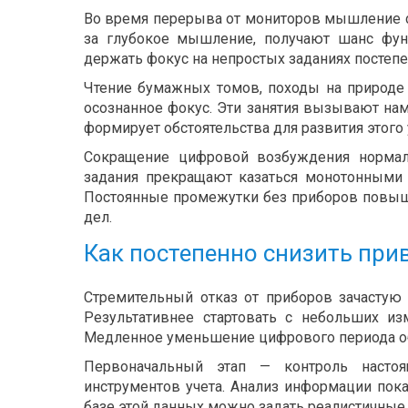
Во время перерыва от мониторов мышление с
за глубокое мышление, получают шанс фун
держать фокус на непростых заданиях постепе
Чтение бумажных томов, походы на природе 
осознанное фокус. Эти занятия вызывают нам
формирует обстоятельства для развития этого
Сокращение цифровой возбуждения норма
задания прекращают казаться монотонными
Постоянные промежутки без приборов повыша
дел.
Как постепенно снизить при
Стремительный отказ от приборов зачастую
Результативнее стартовать с небольших и
Медленное уменьшение цифрового периода об
Первоначальный этап — контроль насто
инструментов учета. Анализ информации пок
базе этой данных можно задать реалистичны