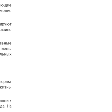
дающие
Умение
нируют
казино
евные
плеев.
альных
нерам.
жизнь.
анных
да. На