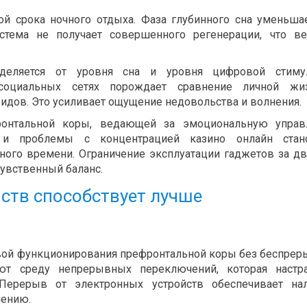
ой срока ночного отдыха. Фаза глубинного сна уменьшае
истема не получает совершенного регенерации, что в
деляется от уровня сна и уровня цифровой стимул
социальных сетях порождает сравнение личной жи
дов. Это усиливает ощущение недовольства и волнения.
онтальной коры, ведающей за эмоциональную управл
я и проблемы с концентрацией казино онлайн стано
ого времени. Ограничение эксплуатации гаджетов за дв
чувственный баланс.
ств способствует лучше
вой функционирования префронтальной коры без беспре
т среду непрерывных переключений, которая настра
Перерыв от электронных устройств обеспечивает нал
чению.