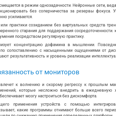
мещается в режим однозадачности. Нейронные сети, ве
кционировать без соперничества за резервы фокуса. 
нно усиливается.
или практики созиданием без виртуальных средств тре
еренного старания для поддержания сосредоточенности. 
 умения посредством регулярную практику.
лизует концентрацию дофамина в мышлении. Повседн
 по сопоставлению с насыщенными ощущениями от дис
ют результативность и уровень реализации интеллекту
вязанность от мониторов
 влечет к волнению и скорому регрессу к прошлым ма
зменений, которые несложно внедрить в ежедневную 
еспечивает мозгу настроиться без дискомфорта.
ящего применения устройств с помощью интегриров
азывает, какие программы отнимают больше всего перио
е цели по снижению применения определенных платформ.