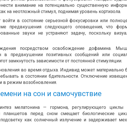
ренести внимание на потенциально существенную инфор
ак на неотложный стимул, поднимая уровень кортизола.
войти в состояние серьезной фокусировки или полноц
име предвкушения следующего оповещения, что форм
рованные звуки не устраняют задачу, поскольку визу
аждения посредством освобождение дофамина. Мыш
н в предвкушении позитивных сообщений или социал
этот замкнутость зависимости от постоянной стимуляции.
новления во время отдыха. Индивид может материально 
ебывать в состоянии бдительности. Отключение извеще
ти в режим возобновления.
емени на сон и самочувствие
синтез мелатонина — гормона, регулирующего циклы 
и планшетов перед сном смещает биологические цик
 подсветку как солнечный излучение и задерживает ме