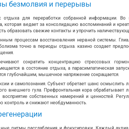
ы безмолвия и перерывы
х отдыха для переработки собранной информации. Во
ка, которая ведает за консолидацию воспоминаний и креа
ть образовать свежие контакты и упрочить наличествующ
енным процессам восстановления нервной системы. Гли
олизма точно в периоды отдыха. казино создает предп
щения.
ечивают сократить концентрацию стрессовых гормо
ещается в состояние отдыха, а парасимпатическая запуск
тся глубочайшим, мышечное напряжение сокращается.
сии и самопознания. Субъект обретает шанс осмыслить 
го внешнего гула. Префронтальная кора обрабатывает 
 восприятие собственных намерений и ценностей. Регу
 контроль и снижают необдуманность.
регенерации
дные ритмы расслабления и фокусировки. Каждый ауди