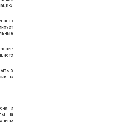
мацию.
енного
ирует
альные
ление
ьного
быть в
ний на
сна и
лы на
ханизм