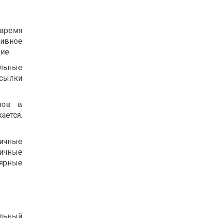
 время
тивное
ие.
альные
осылки
нов в
ается.
личные
личные
лярные
альный