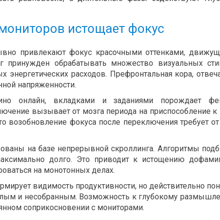
 мониторов истощает фокус
ывно привлекают фокус красочными оттенками, движу
г принужден обрабатывать множество визуальных сти
ых энергетических расходов. Префронтальная кора, отве
нной напряженности.
ино онлайн, вкладками и заданиями порождает фе
ючение вызывает от мозга периода на приспособление к
о возобновление фокуса после переключения требует от
зованы на базе непрерывной скроллинга. Алгоритмы под
максимально долго. Это приводит к истощению дофам
оваться на монотонных делах.
рмирует видимость продуктивности, но действительно по
еглым и несобранным. Возможность к глубокому размышл
оянном соприкосновении с мониторами.