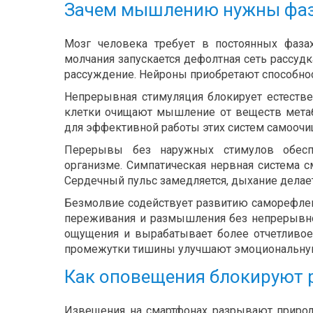
Зачем мышлению нужны фаз
Мозг человека требует в постоянных фаза
молчания запускается дефолтная сеть рассуд
рассуждение. Нейроны приобретают способнос
Непрерывная стимуляция блокирует естеств
клетки очищают мышление от веществ метаб
для эффективной работы этих систем самоочи
Перерывы без наружных стимулов обесп
организме. Симпатическая нервная система см
Сердечный пульс замедляется, дыхание делае
Безмолвие содействует развитию саморефлек
переживания и размышления без непрерывно
ощущения и вырабатывает более отчетливое
промежутки тишины улучшают эмоциональную
Как оповещения блокируют 
Извещения на смартфонах разрывают приро