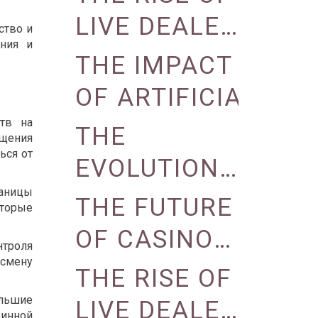
REALITY
VIRTUAL
LIVE DEALER
ство и
REALITY
ения и
GAMES IN
THE IMPACT
AND
ONLINE
OF ARTIFICIAL
AUGMENTED
CASINOS
INTELLIGENCE
ств на
THE
бщения
REALITY
ON CASINO
ься от
EVOLUTION
OPERATIONS
раницы
OF CASINO
THE FUTURE
оторые
LOYALTY
OF CASINO
нтроля
PROGRAMS
 смену
GAMING:
THE RISE OF
VIRTUAL
ольшие
LIVE DEALER
инной