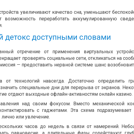
стройств увеличивают качество сна, уменьшают беспокой
ет возможность переработать аккумулированную свед
.
й детокс доступными словами
нанный отречение от применения виртуальных устрой
кращает проверять социальные сети, откликаться на соо
миссия — предоставить нервной системе шанс возобновит
а от технологий навсегда. Достаточно определить г
азначить специальные дни для перерыва от экранов. Нек
гие отдают выходные офлайн-активностям онлайн казино.
равления над своим фокусом. Вместо механической ко
онтактировать с гаджетами. Эта схема подразумевает
 лично или увлечение.
ескольких часов до недель в связи от намерений. Неб
ть равновесие, а длительные фазы содействуют глуб