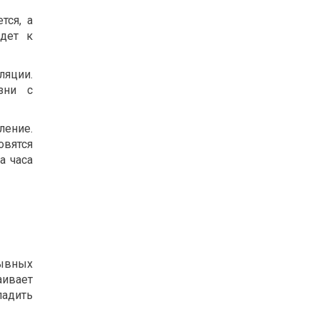
тся, а
едет к
яции.
зни с
ение.
вятся
а часа
рывных
ивает
адить