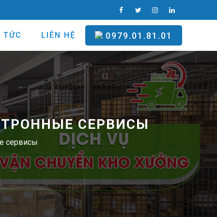
N TỨC
LIÊN HỆ
0979.01.81.01
КТРОННЫЕ СЕРВИСЫ
ые сервисы