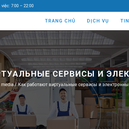
 việc:
7:00 – 22:00
TRANG CHỦ
DỊCH VỤ
TI
РТУАЛЬНЫЕ СЕРВИСЫ И ЭЛЕ
/
media
/
Как работают виртуальные сервисы и электронн