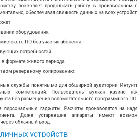
ойству позволяет продолжать работу в произвольном п
ентально, обеспечивая свежесть данных на всех устройст
ржат:
ивании оборудования.
истского ПО без участия абонента.
твующих потребностей.
 в формате живого периода.
ством резервному копированию.
нные службы понятными для обширной аудитории. Интуи
ных компетенций. Пользователь вулкан казино нач
аунта без размещения вспомогательного программного ПО
а персональные гаджеты. Расчеты производятся на на
иента. Даже устаревшие аппараты имеют возмож
через облачный вход.
зличных устройств