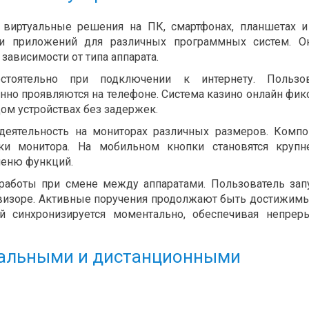
 виртуальные решения на ПК, смартфонах, планшетах 
и приложений для различных программных систем. Он
ависимости от типа аппарата.
стоятельно при подключении к интернету. Пользов
нно проявляются на телефоне. Система казино онлайн фик
ом устройствах без задержек.
еятельность на мониторах различных размеров. Комп
ики монитора. На мобильном кнопки становятся крупн
еню функций.
аботы при смене между аппаратами. Пользователь зап
левизоре. Активные поручения продолжают быть достижим
ий синхронизируется моментально, обеспечивая непре
нальными и дистанционными