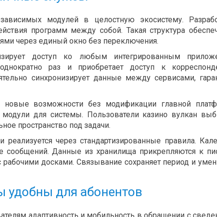
ависимых модулей в целостную экосистему. Разрабо
ствия программ между собой. Такая структура обеспе
ми через единый окно без переключения.
изирует доступ ко любым интегрированным приложе
однократно раз и приобретает доступ к корреспонде
ятельно синхронизирует данные между сервисами, гара
ть новые возможности без модификации главной плат
 модули для системы. Пользователи казино вулкан вы
ое пространство под задачи.
реализуется через стандартизированные правила. Кал
ве сообщений. Данные из хранилища прикрепляются к п
с рабочими досками. Связывание сохраняет период и уме
ы удобны для абонентов
ателям адаптивность и мобильность в обращении с сведе