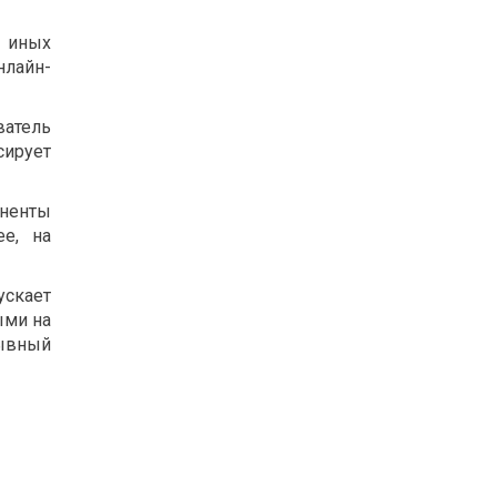
и иных
лайн-
атель
сирует
оненты
ее, на
ускает
ыми на
рывный