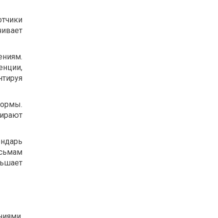
тчики
чивает
ниям.
нции,
нтируя
формы.
бирают
ендарь
исьмам
ньшает
ниями.