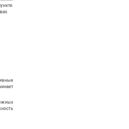
ункте.
вах.
тивные
инает
.
дежных
ность