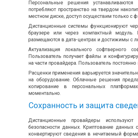
Персональные решения устанавливаются н
потребляют пространство на твердом накопи
местном диске, доступ осуществим только с ф
Дистанционные системы функционируют чере
браузере или через компактный модуль. 
размещаются в дата-центрах и достижимы с л
Актуализация локального софтверного со
Пользователь получает файлы и конфигуриру
на части провайдера. Пользователь постоянно
Расценки применения варьируется значительн
на оборудование. Облачные решения предла
копирование в персональных платформах
моментально.
Сохранность и защита сведе
Дистанционные провайдеры используют 
безопасности данных. Криптование данных с
конвертируют сведения в нечитаемый форм