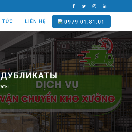
N TỨC
LIÊN HỆ
0979.01.81.01
 ДУБЛИКАТЫ
каты