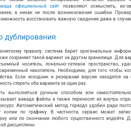
авада официальный сайт
позволяют осмыслить, из-за
ранее, а никак не после возникновения ошибки. Прове
возможность восстановить важную сведения даже в случае
о дублирования
понятному правилу: система берет оригинальные инфор
же сохраняет такой вариант на другом хранилище. Для ва
емный носитель, локально-сетевое пространство, уда
овременный накопитель. Необходимо, для того чтобы ко
йства. Если исходник и резервная версия находятся на
ность стереть оба варианта за один раз.
ть выполняться ручным способом или самостоятельно
азывает вавада файлы а также переносит их внутрь отд
ресурс. Автоматический метод гораздо удобен ради пост
т копии по графику. В частности, сервис может запи
ку или по окончании любого существенного апдейта. 
кой дисциплины.