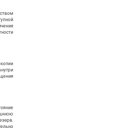
дством
тупной
чения
тности
 копии
внутри
ещения
тояние
рашнюю
езерв.
тельно