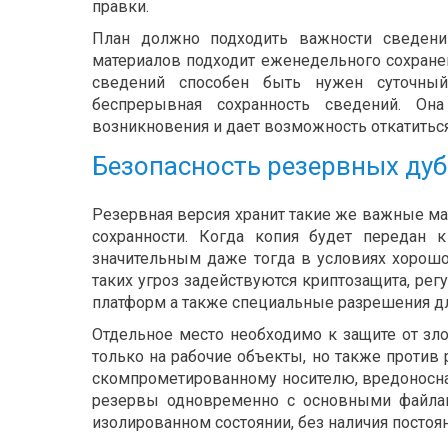
правки.
План должно подходить важности сведени
материалов подходит еженедельного сохранен
сведений способен быть нужен суточный
беспрерывная сохранность сведений. Она
возникновения и дает возможность откатитьс
Безопасность резервных ду
Резервная версия хранит такие же важные мат
сохранности. Когда копия будет передан к
значительным даже тогда в условиях хорошо
таких угроз задействуются криптозащита, рег
платформ а также специальные разрешения дл
Отдельное место необходимо к защите от зл
только на рабочие объекты, но также против
скомпрометированному носителю, вредоносна
резервы одновременно с основными файлам
изолированном состоянии, без наличия постоя