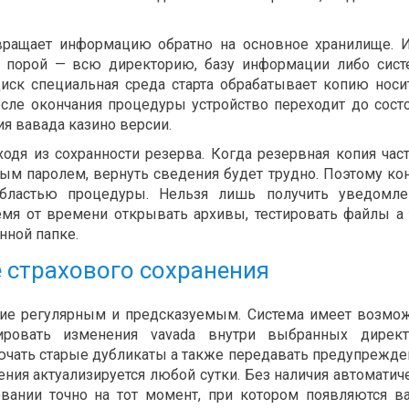
.
вращает информацию обратно на основное хранилище. 
, порой — всю директорию, базу информации либо сист
иск специальная среда старта обрабатывает копию носи
осле окончания процедуры устройство переходит до сост
ия вавада казино версии.
одя из сохранности резерва. Когда резервная копия част
ым паролем, вернуть сведения будет трудно. Поэтому ко
областью процедуры. Нельзя лишь получить уведомле
мя от времени открывать архивы, тестировать файлы а
нной папке.
 страхового сохранения
ние регулярным и предсказуемым. Система имеет возмо
лировать изменения vavada внутри выбранных директ
ючать старые дубликаты а также передавать предупрежде
ения актуализируется любой сутки. Без наличия автоматич
овании точно на тот момент, при котором появляются 