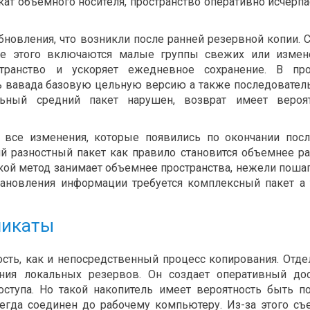
т объемного носителя, пространство оперативно исчерпае
новления, что возникли после ранней резервной копии. 
сле этого включаются малые группы свежих или изме
транство и ускоряет ежедневное сохранение. В про
ь вавада базовую цельную версию а также последовател
ьный средний пакет нарушен, возврат имеет вероят
 все изменения, которые появились по окончании пос
 разностный пакет как правило становится объемнее ра
кой метод занимает объемнее пространства, нежели поша
тановления информации требуется комплексный пакет а
ликаты
ть, как и непосредственный процесс копирования. Отд
ния локальных резервов. Он создает оперативный до
ступа. Но такой накопитель имеет вероятность быть по
сегда соединен до рабочему компьютеру. Из-за этого с