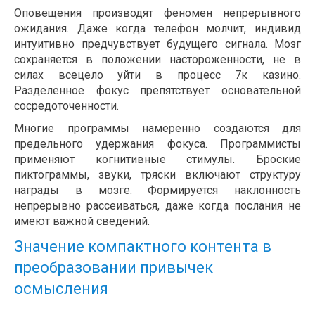
Оповещения производят феномен непрерывного
ожидания. Даже когда телефон молчит, индивид
интуитивно предчувствует будущего сигнала. Мозг
сохраняется в положении настороженности, не в
силах всецело уйти в процесс 7к казино.
Разделенное фокус препятствует основательной
сосредоточенности.
Многие программы намеренно создаются для
предельного удержания фокуса. Программисты
применяют когнитивные стимулы. Броские
пиктограммы, звуки, тряски включают структуру
награды в мозге. Формируется наклонность
непрерывно рассеиваться, даже когда послания не
имеют важной сведений.
Значение компактного контента в
преобразовании привычек
осмысления