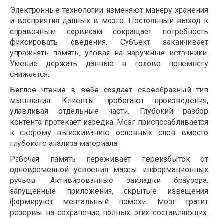
Электронные технологии изменяют манеру хранения
и восприятия данных в мозге. Постоянный выход к
справочным сервисам сокращает потребность
фиксировать сведения. Субъект заканчивает
упражнять память, уповая на наружные источники.
Умение держать данные в голове понемногу
снижается.
Беглое чтение в вебе создает своеобразный тип
мышления. Клиенты пробегают произведения,
улавливая отдельные части. Глубокий разбор
контента протекает изредка. Мозг приспосабливается
к скорому выискиванию основных слов вместо
глубокого анализа материала.
Рабочая память переживает переизбыток от
одновременной усвоения массы информационных
ручьев. Активированные закладки браузера,
запущенные приложения, скрытые извещения
формируют ментальный помехи. Мозг тратит
резервы на сохранение полных этих составляющих.