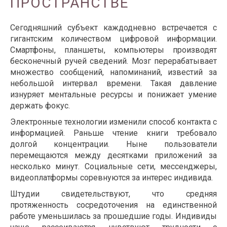
ПРОСТРАНСТВЕ
Сегодняшний субъект каждодневно встречается с
гигантским количеством цифровой информации.
Смартфоны, планшеты, компьютеры производят
бесконечный ручей сведений. Мозг перерабатывает
множество сообщений, напоминаний, известий за
небольшой интервал времени. Такая давление
изнуряет ментальные ресурсы и понижает умение
держать фокус.
Электронные технологии изменили способ контакта с
информацией. Раньше чтение книги требовало
долгой концентрации. Ныне пользователи
перемещаются между десятками приложений за
несколько минут. Социальные сети, мессенджеры,
видеоплатформы соревнуются за интерес индивида.
Штудии свидетельствуют, что средняя
протяженность сосредоточения на единственной
работе уменьшилась за прошедшие годы. Индивиды