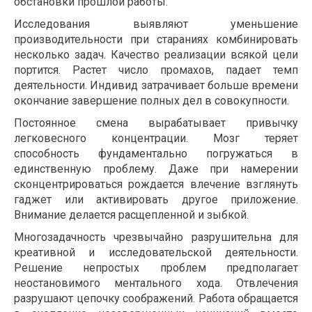
обстановки прошлой работы.
Исследования выявляют уменьшение
производительности при стараниях комбинировать
несколько задач. Качество реализации всякой цели
портится. Растет число промахов, падает темп
деятельности. Индивид затрачивает больше времени
окончание завершение полных дел в совокупности.
Постоянное смена вырабатывает привычку
легковесного концентрации. Мозг теряет
способность фундаментально погружаться в
единственную проблему. Даже при намерении
сконцентрироваться рождается влечение взглянуть
гаджет или активировать другое приложение.
Внимание делается расщепленной и зыбкой.
Многозадачность чрезвычайно разрушительна для
креативной и исследовательской деятельности.
Решение непростых проблем предполагает
неостановимого ментального хода. Отвлечения
разрушают цепочку соображений. Работа обращается