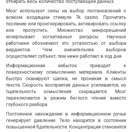
отбирать весь количество поступающей данных.
Мозг использует силы на выбор постановлений о
всяком входящем стимуле 7k casino. Прочитать
послание или проигнорировать, активировать ссылку
или пропустить. Множество микрорешений
исчерпывает когнитивные ресурсы. Научные
работники обозначают это усталостью от выбора
вердиктов. Чем значительнее выборов
осуществляет субъект, тем ниже работает в ход дня.
Информационная избыток приводит к
поверхностному осмыслению материала. Клиенты
быстро сканируют шапки, не проникая в смысл
текста. Скорость восприятия данных усиливается, но
тщательность осмысления сокращается. Мозг
переключается в режим беглого чтения вместо
глубокого разбора.
Постоянное нахождение в информационном ручье
генерирует давление. Тело находится в состоянии
повышенной бдительности. Концентрация становится