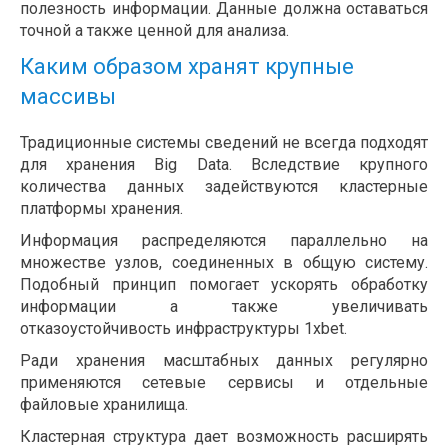
полезность информации. Данные должна оставаться
точной а также ценной для анализа.
Каким образом хранят крупные
массивы
Традиционные системы сведений не всегда подходят
для хранения Big Data. Вследствие крупного
количества данных задействуются кластерные
платформы хранения.
Информация распределяются параллельно на
множестве узлов, соединенных в общую систему.
Подобный принцип помогает ускорять обработку
информации а также увеличивать
отказоустойчивость инфраструктуры 1xbet.
Ради хранения масштабных данных регулярно
применяются сетевые сервисы и отдельные
файловые хранилища.
Кластерная структура дает возможность расширять