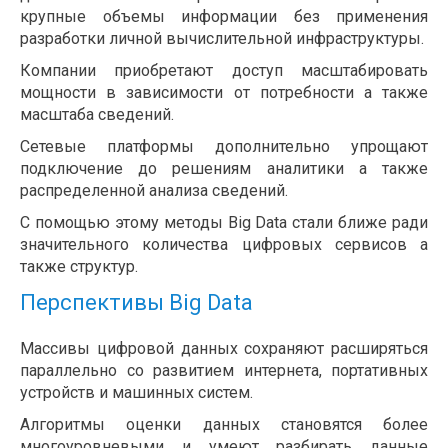
крупные объемы информации без применения
разработки личной вычислительной инфраструктуры.
Компании приобретают доступ масштабировать
мощности в зависимости от потребности а также
масштаба сведений.
Сетевые платформы дополнительно упрощают
подключение до решениям аналитики а также
распределенной анализа сведений.
С помощью этому методы Big Data стали ближе ради
значительного количества цифровых сервисов а
также структур.
Перспективы Big Data
Массивы цифровой данных сохраняют расширяться
параллельно со развитием интернета, портативных
устройств и машинных систем.
Алгоритмы оценки данных становятся более
многоуровневыми и умеют разбирать данные