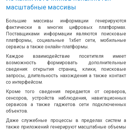
масштабные массивы
Большие массивы информации генерируются
фактически в многих цифровых платформах.
Поставщиками информации являются поисковые
платформы, социальные 1хбет сети, мобильные
сервисы а также онлайн-платформы.
Каждое взаимодействие посетителя имеет
возможность формировать дополнительные
сведения: открытия страниц, клики, поисковые
запросы, длительность нахождения а также контакт
со интерфейсом.
Кроме того сведения передается от серверов,
сенсоров, устройств наблюдения, навигационных
сервисов а также гаджетов сети подключенных
объектов.
Даже служебные процессы в пределах систем а
также приложений генерируют масштабные объемы