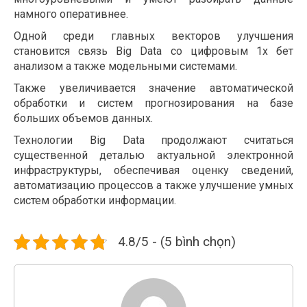
намного оперативнее.
Одной среди главных векторов улучшения
становится связь Big Data со цифровым 1х бет
анализом а также модельными системами.
Также увеличивается значение автоматической
обработки и систем прогнозирования на базе
больших объемов данных.
Технологии Big Data продолжают считаться
существенной деталью актуальной электронной
инфраструктуры, обеспечивая оценку сведений,
автоматизацию процессов а также улучшение умных
систем обработки информации.
4.8/5 - (5 bình chọn)