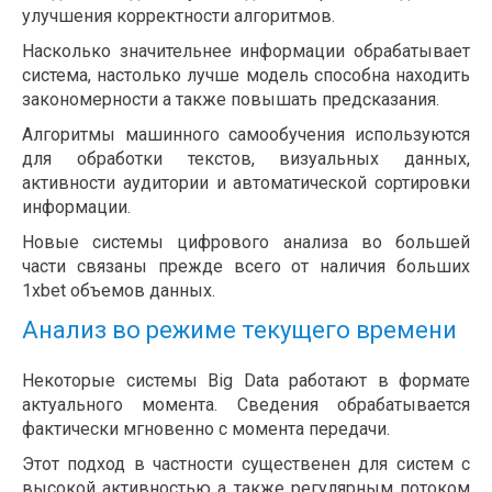
улучшения корректности алгоритмов.
Насколько значительнее информации обрабатывает
система, настолько лучше модель способна находить
закономерности а также повышать предсказания.
Алгоритмы машинного самообучения используются
для обработки текстов, визуальных данных,
активности аудитории и автоматической сортировки
информации.
Новые системы цифрового анализа во большей
части связаны прежде всего от наличия больших
1xbet объемов данных.
Анализ во режиме текущего времени
Некоторые системы Big Data работают в формате
актуального момента. Сведения обрабатывается
фактически мгновенно с момента передачи.
Этот подход в частности существенен для систем с
высокой активностью а также регулярным потоком