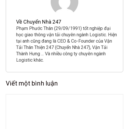
Về Chuyển Nhà 247
Phạm Phước Thân (29/09/1991) tốt nghiệp đại
học giao thông vận tải chuyên ngành Logistic. Hiện
tại anh cũng đang là CEO & Co-Founder của Vận
Tải Thân Thiện 247 (Chuyển Nhà 247), Vận Tải
Thành Hưng ... Và nhiều công ty chuyên ngành
Logistic khác.
Viết một bình luận